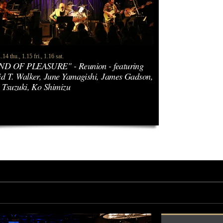
14 thu., 1.15 fri., 1.16 sat.
ND OF PLEASURE" - Reunion - featuring
d T. Walker, June Yamagishi, James Gadson,
 Tsuzuki, Ko Shimizu