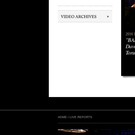
2016 1.
"BA
Davi
Toru
HOME
/
LIVE REPORTS