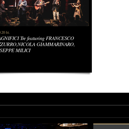
.20 fri.
AGNIFICI Tre featuring FRANCESCO
ZURRO,NICOLA GIAMMARINARO,
SEPPE MILICI