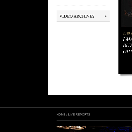
2019 9
I M
BUZ
GIU
HOME
/
LIVE REPORTS