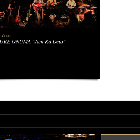
.29 sat.
UKE ONUMA "Jam Ka Deux"