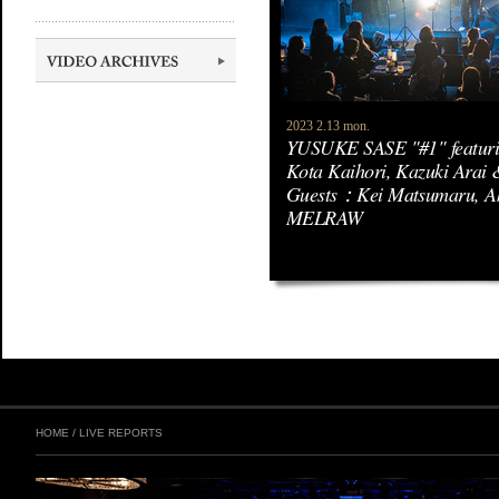
2023 2.13 mon.
YUSUKE SASE "#1" featuri
Kota Kaihori, Kazuki Arai 
Guests：Kei Matsumaru, A
MELRAW
HOME
/
LIVE REPORTS