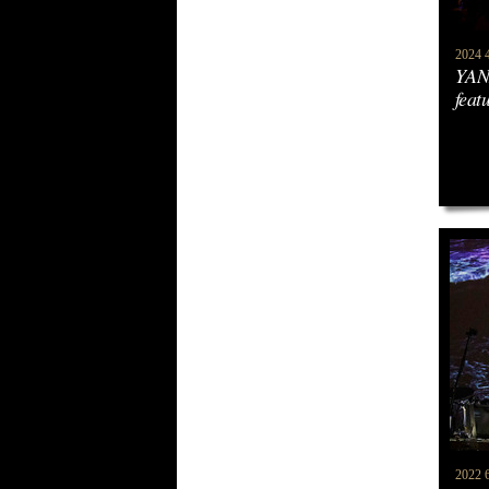
2024 4
YAN
feat
2022 6