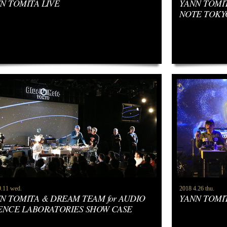
N TOMITA LIVE
YANN TOMIT
NOTE TOKY
9.11 wed.
2018 4.26 thu.
N TOMITA & DREAM TEAM for AUDIO
YANN TOMIT
ENCE LABORATORIES SHOW CASE