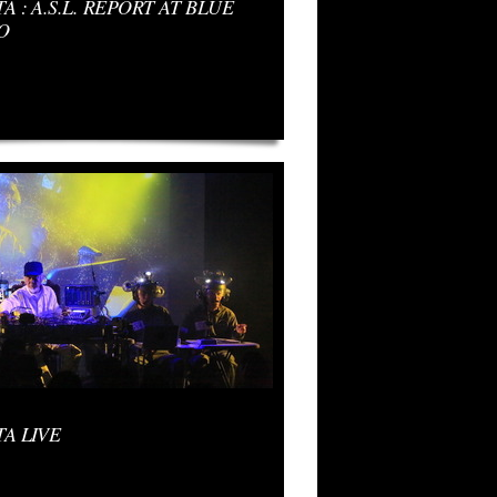
A : A.S.L. REPORT AT BLUE
O
A LIVE