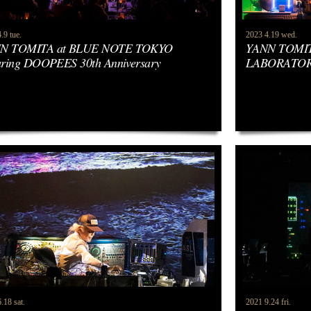
.9 tue.
2023 4.19 wed.
N TOMITA at BLUE NOTE TOKYO
YANN TOMIT
uring DOOPEES 30th Anniversary
LABORATOR
.18 sat.
2021 9.24 fri.