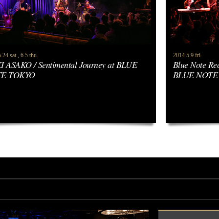
.24 sat., 6.5 thu.
2014 5.9 fri.
I ASAKO / Sentimental Journey at BLUE
Blue Note Rec
E TOKYO
BLUE NOTE 