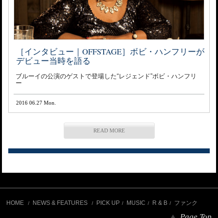
［インタビュー｜OFFSTAGE］ボビ・ハンフリーが
デビュー当時を語る
ブルーイの公演のゲストで登場した“レジェンド”ボビ・ハンフリ
ー
2016 06.27 Mon.
READ MORE
HOME
NEWS & FEATURES
PICK UP
MUSIC
R & B
ファンク
Page Top