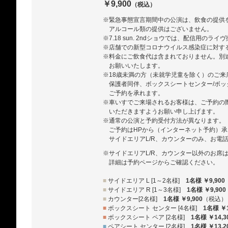
￥9,900
（税込）
※緊急事態宣言期間中の公演は、飲食の提供を
アルコール類の提供はございません。
※7.18 sun. 2ndショウでは、配信用のラ
※店舗での新型コロナウイルス感染症に対す
※料金にご飲食代は含まれておりません。別
お願いいたします。
※18歳未満の方（未就学児童を除く）のご来店
保護者同伴、ボックスシートセンター/ボッ
ご予約を承れます。
※車いすでご来場されるお客様は、ご予約の
いただきますようお願い申し上げます。
※通常の公演と予約受付方法が異なります。
ご予約はHPから（インターネット予約）
サイドエリアL/R、カウンターのみ、お電
※サイドエリアL/R、カウンター以外のお席
詳細は予約ページからご確認ください。
■
サイドエリア L [1～2名様]
1名様 ￥9,900
■
サイドエリア R [1～3名様]
1名様 ￥9,900
■
カウンター[2名様]
1名様 ￥9,900
（税込）
■
ボックスシート センター [4名様]
1名様 ￥1
■
ボックスシート ペア [2名様]
1名様 ￥14,3
■
ペアシート センター [2名様]
1名様 ￥13,2