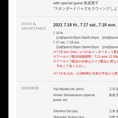
with special guest 島袋寛子
“スタンダードジャズをスウィングしよ
2021 7.16 fri., 7.17 sat., 7.18 sun.
7.16 fri.
[1st]Open4:00pm Start5:00pm [2nd]Open6
7.17 sat., 7.18 sun.
[1st]Open3:00pm Start4:00pm [2nd]Open6
※7.18 sun. 2ndショウのみインターネット
※アーカイブ配信視聴期間：7.21 wed. 11:5
※アーカイブ配信の内容はライヴ配信と異な
予めご了承ください。
※7.16 fri.のみ、公演時間が当初の予定か
Yuji Miyake (ds, perc)
三宅
Hiroko Shimabukuro (special
島袋
guest, vo)
Tokuhiro Doi (as)
土井
Shinsuke Tsujino (as)
辻野