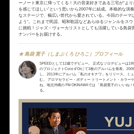
ーノート東京に帰ってくる！大の音楽好きである三宅が“よ
を感じてほしい”という思いから2007年に結成。本格的な演
なステージで、幅広い世代から愛されている。今回のテーマ
よう”。これまで民謡、昭和歌謡などあらゆるジャンルをス
に挑戦！ジャズ・ヴォーカリストとしても活躍している島袋
ナンバーをお届けする。
★ 島袋 寛子（しまぶくろ ひろこ）プロフィール
SPEEDとして12歳でデビュー。 正式なソロデビューは1999年
のプロジェクトCoco d’Orにて3枚のアルバムを発表。20
し、2013年にアルバム「私のオキナワ」をリリース。ミ
む。 アロマセラピー・ボディー トリートメント・カラー
ね、地元沖縄の FM OKINAWAでは 「島袋寛子の いいね
る。