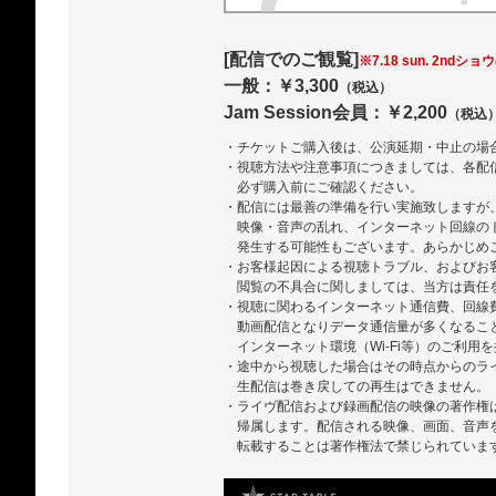
[配信でのご観覧]
※7.18 sun. 2ndショ
一般：￥3,300
（税込）
Jam Session会員：￥2,200
（税込
・チケットご購入後は、公演延期・中止の場
・視聴方法や注意事項につきましては、各配
必ず購入前にご確認ください。
・配信には最善の準備を行い実施致しますが
映像・音声の乱れ、インターネット回線の
発生する可能性もございます。あらかじめ
・お客様起因による視聴トラブル、およびお
閲覧の不具合に関しましては、当方は責任
・視聴に関わるインターネット通信費、回線
動画配信となりデータ通信量が多くなるこ
インターネット環境（Wi-Fi等）のご利用
・途中から視聴した場合はその時点からのラ
生配信は巻き戻しての再生はできません。
・ライヴ配信および録画配信の映像の著作権
帰属します。配信される映像、画面、音声
転載することは著作権法で禁じられていま