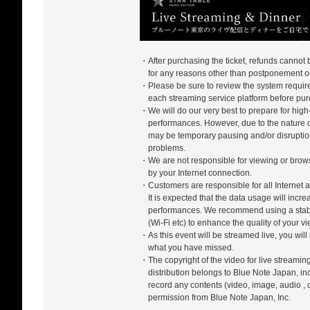
・After purchasing the ticket, refunds cannot
for any reasons other than postponement or
・Please be sure to review the system require
each streaming service platform before pur
・We will do our very best to prepare for high-
performances. However, due to the nature of
may be temporary pausing and/or disrupti
problems.
・We are not responsible for viewing or bro
by your Internet connection.
・Customers are responsible for all Internet a
It is expected that the data usage will incr
performances. We recommend using a stabl
(Wi-Fi etc) to enhance the quality of your 
・As this event will be streamed live, you will
what you have missed.
・The copyright of the video for live streamin
distribution belongs to Blue Note Japan, in
record any contents (video, image, audio , 
permission from Blue Note Japan, Inc.