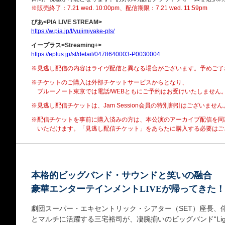
※販売終了：7.21 wed. 10:00pm、配信期限：7.21 wed. 11:59pm
ぴあ<PIA LIVE STREAM>
https://w.pia.jp/t/yujimiyake-pls/
イープラス<Streaming+>
https://eplus.jp/sf/detail/0478640003-P0030004
※見逃し配信の内容はライヴ配信と異なる場合がございます。予めご了
※チケットのご購入は外部チケットサービスからとなり、
ブルーノート東京では電話/WEBともにご予約はお受けいたしません
※見逃し配信チケットは、Jam Session会員の特別割引はございません
※配信チケットを事前に購入済みの方は、本公演のアーカイブ配信を同
いただけます。「見逃し配信チケット」をあらたに購入する必要はご
本格的ビッグバンド・サウンドと笑いの融合
豪華エンターテインメントLIVEが帰ってきた！
劇団スーパー・エキセントリック・シアター（SET）座長、
とマルチに活躍する三宅裕司が、凄腕揃いのビッグバンド“Light Jok