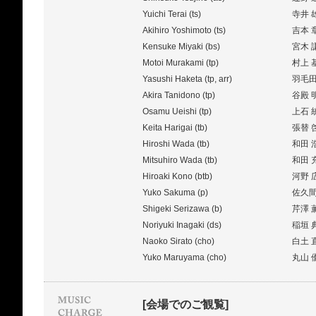
Yuichi Terai (ts)
寺井
Akihiro Yoshimoto (ts)
吉本
Kensuke Miyaki (bs)
宮木
Motoi Murakami (tp)
村上 
Yasushi Haketa (tp, arr)
羽毛
Akira Tanidono (tp)
谷殿 
Osamu Ueishi (tp)
上石 
Keita Harigai (tb)
張替 
Hiroshi Wada (tb)
和田 
Mitsuhiro Wada (tb)
和田 
Hiroaki Kono (btb)
河野
Yuko Sakuma (p)
佐久間
Shigeki Serizawa (b)
芹澤 
Noriyuki Inagaki (ds)
稲垣 
Naoko Sirato (cho)
白土 
Yuko Maruyama (cho)
丸山 
[会場でのご観覧]