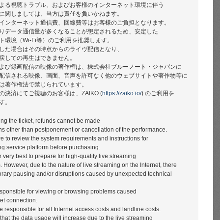
よる視聴トラブル、およびお客様のインターネット環境に伴う
に関しましては、当方は責任を負いかねます。
インターネット通信費、回線費等はお客様のご負担となります。
りデータ通信量が多くなることが想定されるため、安定した
ト環境（Wi-Fi等）のご利用を推奨します。
した場合はその時点からのライヴ配信となり、
戻しての再生はできません。
よび録画配信の映像の著作権は、株式会社ブルーノート・ジャパンに
配信される映像、画面、音声を許可なく他のウェブサイトや著作物等に
は著作権法で禁じられています。
決済にてご視聴のお客様は、ZAIKO (
https://zaiko.io/
) のご利用を
す。
ng the ticket, refunds cannot be made
ns other than postponement or cancellation of the performance.
 to review the system requirements and instructions for
g service platform before purchasing.
very best to prepare for high-quality live streaming
 However, due to the nature of live streaming on the Internet, there
rary pausing and/or disruptions caused by unexpected technical
sponsible for viewing or browsing problems caused
net connection.
responsible for all Internet access costs and landline costs.
 that the data usage will increase due to the live streaming