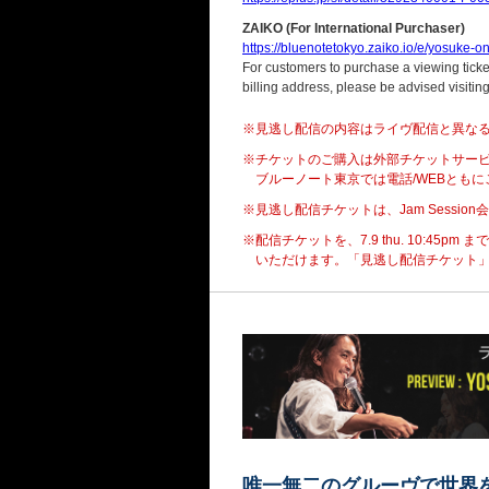
ZAIKO (For International Purchaser)
https://bluenotetokyo.zaiko.io/e/yosuke-
For customers to purchase a viewing ticket
billing address, please be advised visitin
※見逃し配信の内容はライヴ配信と異な
※チケットのご購入は外部チケットサー
ブルーノート東京では電話/WEBとも
※見逃し配信チケットは、Jam Sessi
※配信チケットを、7.9 thu. 10:4
いただけます。「見逃し配信チケット」をあ
唯一無二のグルーヴで世界