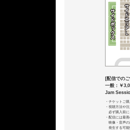
[配信でのご
一般：￥3,0
Jam Sess
・チケットご購
・視聴方法や注
必ず購入前に
・配信には最善
映像・音声の
発生する可能