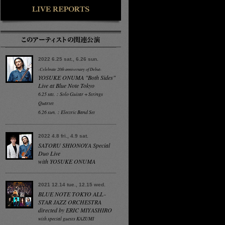
2022 6.25 sat., 6.26 sun.
-Celebrate 20th anniversary of Debut-
YOSUKE ONUMA "Both Sides"
Live at Blue Note Tokyo
6.25 sat.：Solo Guitar + Strings
Quartet
6.26 sun.：Electric Band Set
2022 4.8 fri., 4.9 sat.
SATORU SHIONOYA Special
Duo Live
with YOSUKE ONUMA
2021 12.14 tue., 12.15 wed.
BLUE NOTE TOKYO ALL-
STAR JAZZ ORCHESTRA
directed by ERIC MIYASHIRO
with special guests KAZUMI