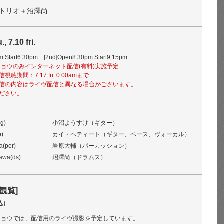
トリオ＋沼澤尚
, 7.10 fri.
pm Start6:30pm [2nd]Open8:30pm Start9:15pm
 2ndショウのみインターネット配信(有料)実施予定
期間：7.17 fri. 0:00amまで
信の内容はライヴ配信と異なる場合がございます。
ださい。
g)
小沼ようすけ（ギター）
o)
カイ・ペティート（ギター、ベース、ヴォーカル）
a(per)
岩原大輔（パーカッション）
awa(ds)
沼澤尚（ドラムス）
観覧]
込）
. 2ndショウでは、配信用のライヴ撮影を予定しています。