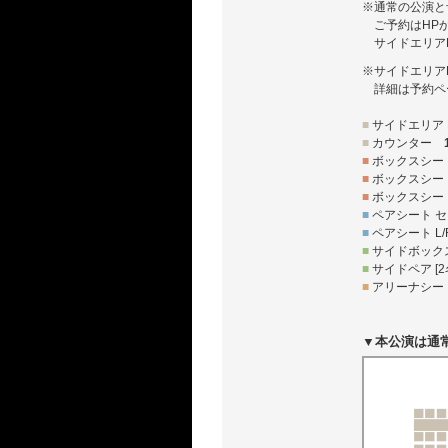
※通常の公演と
ご予約はHP
サイドエリア
※サイドエリア
詳細は予約ペ
■
サイドエリア 
■
カウンター
■
ボックスシート
■
ボックスシート
■
ボックスシート
■
ペアシート セ
■
ペアシート L/
■
サイドボックス
■
サイドペア [
■
アリーナシート L
▼本公演は通