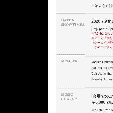
小沼ようすけ
2020 7.9 thu.
[1st]Open5:30
※7.9 thu.
※アーカイブ配信視聴
※アーカイブ配
予めご了承く
Yosuke Onuma(
Kai Petite(g,b,v
Daisuke Iwahar
Takashi Numaz
[会場でのご
￥6,800
（税
※7.9 thu