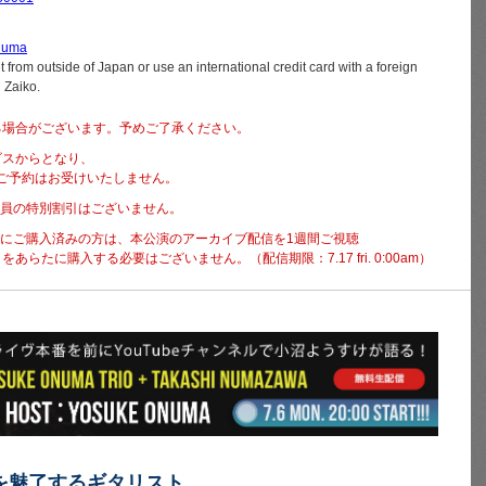
onuma
 from outside of Japan or use an international credit card with a foreign
g Zaiko.
る場合がございます。予めご了承ください。
ビスからとなり、
にご予約はお受けいたしません。
on会員の特別割引はございません。
5pm までにご購入済みの方は、本公演のアーカイブ配信を1週間ご視聴
らたに購入する必要はございません。（配信期限：7.17 fri. 0:00am）
を魅了するギタリスト