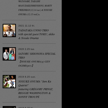
WATANABE, TAKASHI
MASUZAKI[DIMENSION], MARTY
FRIEDMAN (12.14 tue.) & YOSUKE
ONUMA (12.15 wed.)<
2021 11.12 fri.
TADATAKA UNNO TRIO
with special guest TOKU, akiko
& Yosuke Onuma
2020 2.25 tue.
SATORU SHIONOYA SPECIAL
TRIO
【YOSUKE ONUMA(g) GEN
OGIMI(per)】
2019 8.25 sun.
YOSUKE ONUMA "Jam Ka
Quartet"
featuring GRÉGORY PRIVAT,
REGGIE WASHINGTON &
SONNY TROUPÉ
2018 9.28 fri.