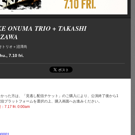
E ONUMA TRIO + TAKASHI
ZAWA
けトリオ＋沼澤尚
hu., 7.10 fri.
なかった方は、「見逃し配信チケット」のご購入により、公演終了後から1
配信プラットフォームを選択の上、購入画面へお進みください。
17 fri. 0:00am
030001