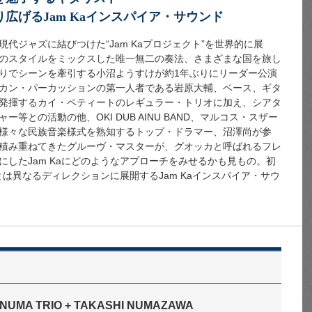
広げるJam Kaインスパイア・サウンド
代ジャズに結びつけた“Jam Kaプロジェクト”を世界的に展
のスタイルをミックスした唯一無二の奏法、さまざまな国を旅し
りでシーンを牽引する小沼ようすけが約1年ぶりにリーダー公演
カン・パーカッションの第一人者である岩原大輔、ベース、ギタ
発揮するカイ・ペティートのレギュラー・トリオに加え、シアタ
等との活動の他、OKI DUB AINU BAND、マルコス・スザー
様々な民族音楽様式を熟知するトップ・ドラマー、沼澤尚が参
積み重ねてきたグルーヴ・マスターが、グオッカと呼ばれるフレ
したJam Kaにどのようなアプローチをみせるかも見もの。初
aとは異なるディレクションに展開するJam Kaインスパイア・サウ
NUMA TRIO + TAKASHI NUMAZAWA