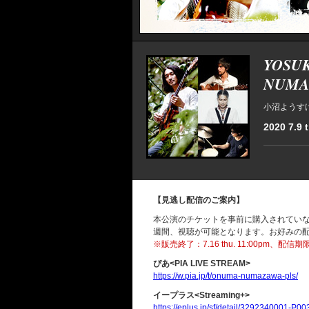
YOSUK
NUMA
小沼ようす
2020 7.9 t
【見逃し配信のご案内】
本公演のチケットを事前に購入されてい
週間、視聴が可能となります。お好みの
※販売終了：7.16 thu. 11:00pm、配信期限：7.
ぴあ<PIA LIVE STREAM>
https://w.pia.jp/t/onuma-numazawa-pls/
イープラス<Streaming+>
https://eplus.jp/sf/detail/3292340001-P0