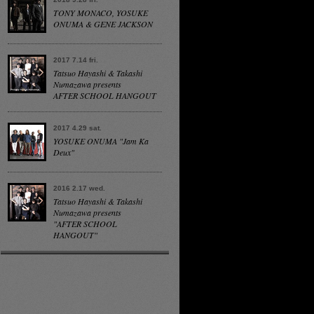
TONY MONACO, YOSUKE
ONUMA & GENE JACKSON
2017 7.14 fri.
Tatsuo Hayashi & Takashi
Numazawa presents
AFTER SCHOOL HANGOUT
2017 4.29 sat.
YOSUKE ONUMA "Jam Ka
Deux"
2016 2.17 wed.
Tatsuo Hayashi & Takashi
Numazawa presents
"AFTER SCHOOL
HANGOUT"