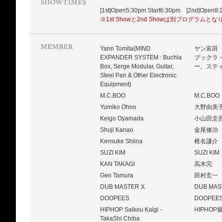
[1st]Open5:30pm Start6:30pm [2nd]Open8:
※1st Showと2nd Showは別プログラムと
Yann Tomita(MIND
ヤン富田
EXPANDER SYSTEM : Buchla
ブックラ
Box, Serge Modular, Guitar,
ー、ステ
Steel Pan & Other Electronic
Equipment)
M.C.BOO
M.C.BOO
Yumiko Ohno
大野由美
Keigo Oyamada
小山田圭
Shuji Kanao
金尾修治
Kensuke Shiina
椎名謙介
SUZI KIM
SUZI KIM
KAN TAKAGI
高木完
Gen Tamura
田村玄一
DUB MASTER X
DUB MAS
DOOPEES
DOOPEE
HIPHOP Saikou Kaigi -
HIPHO
TakaShi Chiba