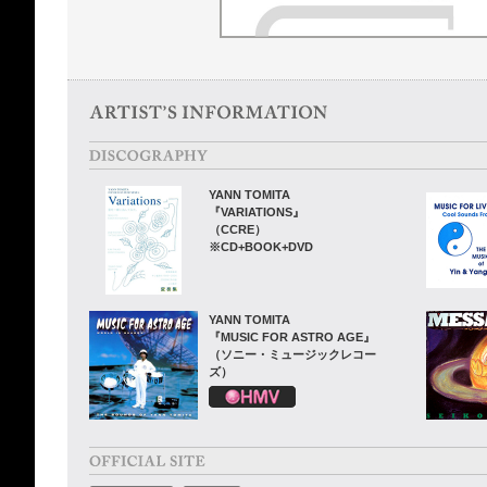
YANN TOMITA
『VARIATIONS』
（CCRE）
※CD+BOOK+DVD
YANN TOMITA
『MUSIC FOR ASTRO AGE』
（ソニー・ミュージックレコー
ズ）