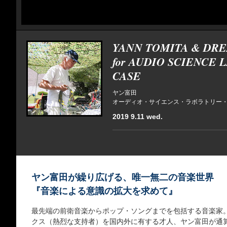
YANN TOMITA & DR
for AUDIO SCIENCE
CASE
ヤン富田
オーディオ・サイエンス・ラボラトリー
2019 9.11 wed.
ヤン富田が繰り広げる、唯一無二の音楽世界
『音楽による意識の拡大を求めて』
最先端の前衛音楽からポップ・ソングまでを包括する音楽家
クス（熱烈な支持者）を国内外に有する才人、ヤン富田が通