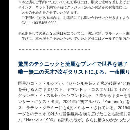
※本公演をご予約いただいていたお客様には、順次ご連絡を差し上げま
※インターネット予約で事前にクレジット決済がお済みのお客様には、
返金の手続きをさせていただきます。
ご不明の点がある場合は、お電話にてお問い合わせいただきますよう
CALL：03-5485-0088
※延期をしての新たな公演日程については、決定次第、ブルーノート東京
並びに、本公演をご予約いただいていたお客様にはメールでご案内さ
＝＝＝＝＝＝＝＝＝＝＝＝＝＝＝＝＝＝＝＝＝
驚異のテクニックと流麗なプレイで世界を魅了
唯一無二の天才7弦ギタリストによる、一夜限
巨星パコ・デ・ルシアが、“ジャンルを超えた私の後継者”と
を受ける天才ギタリスト、ヤマンドゥ・コスタが1日限りの
グランデ・ド・スル州パッソフンド出身。７歳からギターを学
ンサートにゲスト出演。2001年に初アルバム『Yamandú
ス、ラテン・グラミーにも4度ノミネートされている。201
ーダとのデュオで雄大な音楽世界を繰り広げたことも記憶に
ム『Nashville 1996』も評判の彼が、さらに磨きのかか