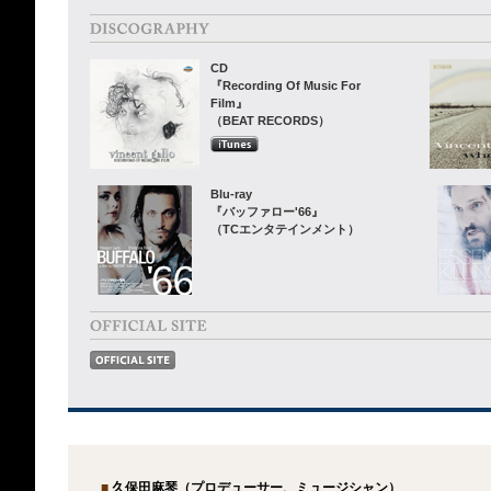
CD
『Recording Of Music For
Film』
（BEAT RECORDS）
Blu-ray
『バッファロー'66』
（TCエンタテインメント）
■
久保田麻琴（プロデューサー、ミュージシャン）