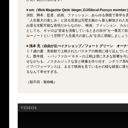
■
em（Web Magazine Qetic bloger, DJ/Glocal Pussys membe
演技、脚本、監督、絵画、ファッション…あらゆる側面で美学を
「人生最大の楽しみ」と語る音楽は完璧主義から最も解放された
み渡る支配可能な表現だからなのか。 映画、ファッション、カル
としても、ギャロは“音楽を演奏しているときの自分”を一番見て
ルーノートという空間で“人生最大の楽しみ”を共に堪能しましょ
■
浅本 充（自由が丘べイクショップ／フォート グリーン オーナ
１７歳の夏、美術館で上映されたバスキアの映画に移り込んでい
た。数年後、＜バッファロー’６６＞の上映は僕に大きな影響を与
せながらも、ノスタルジックな音と映像を作り出す、シチリア系N
イブパフォーマンスは、まるで映画を見ているかの様な錯覚に落
るなんて幸せすぎる。
（順不同・敬称略）