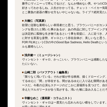
勝手にヴィニーって呼んでるけど、なんか憎めない男。やつのC
好きってわかるしね、人生がかかってる。チェット・ベイカー気
とこ勝負の楽器の響かせ方もいやじゃないね。ライブ？絶対見た
■
大橋仁（写真家）
欲望に従順な素晴らしい表現者だと思う。ブラウンバニーがカン
ングを受けたと聞いた事があるが、あの作品に対してブーイング
は決定的に孤独な生き物であるという事を前提に、人に近づき、
に対する実直な姿勢、ギャロという存在自体が、美しいなと思う。ギャロの
FOR FILMというCDの中のGood Bye Sadness, Hello D
ルも素晴らしい。
■
浅井健一（ミュージシャン）
ヴィンセント・ギャロ、かっこいい。ブラウンバニーは感動した
たにいない。
■
山崎二郎（バァフアウト！編集長）
「限りなく渇いている」それが彼が作る映画、描くドローイング
てるゆえに「間」が存在する。間があるゆえに入り込む隙間があ
ースだ。今夜の公演もステージのどこかに居場所を見つけて、自
冷えたマルガリータが合う気がする。渇いた喉に染み入ることだ
■
辛酸なめこ（漫画家・コラムニスト）
ヴィンセント・ギャロは一度見たら忘れられない瞳をしています
が良い気分に浸れます。