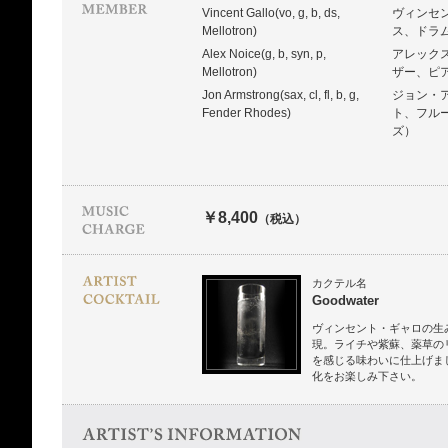
Vincent Gallo(vo, g, b, ds,
ヴィンセ
Mellotron)
ス、ドラ
Alex Noice(g, b, syn, p,
アレック
Mellotron)
ザー、ピ
Jon Armstrong(sax, cl, fl, b, g,
ジョン・
Fender Rhodes)
ト、フル
ズ）
￥8,400
（税込）
カクテル名
Goodwater
ヴィンセント・ギャロの生
現。ライチや紫蘇、薬草の
を感じる味わいに仕上げま
化をお楽しみ下さい。