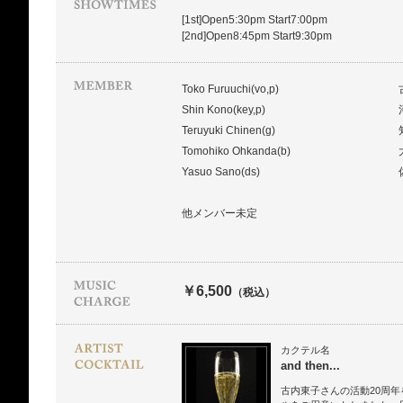
[1st]Open5:30pm Start7:00pm
[2nd]Open8:45pm Start9:30pm
Toko Furuuchi(vo,p)
Shin Kono(key,p)
Teruyuki Chinen(g)
Tomohiko Ohkanda(b)
Yasuo Sano(ds)
他メンバー未定
￥6,500
（税込）
カクテル名
and then...
古内東子さんの活動20周