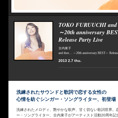
TOKO FURUUCHI and t
～20th anniversary BE
Release Party Live
古内東子
and then… ～20th anniversary BEST～ Release
2013 2.7 thu.
洗練されたサウンドと歌詞で恋する女性の
心情を紡ぐシンガー・ソングライター、初登場
洗練されたメロディ、艶やかな歌声、甘く切ない歌詞世界。
ー・ソングライター、古内東子がアーティスト活動20周年記念ベ