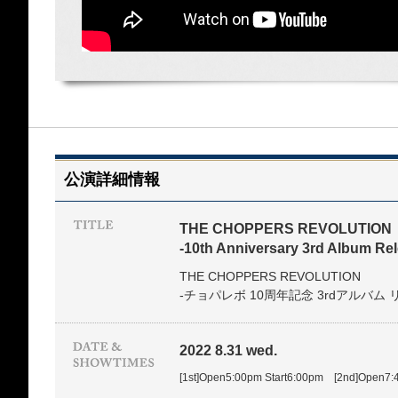
公演詳細情報
THE CHOPPERS REVOLUTION
-10th Anniversary 3rd Album Rel
THE CHOPPERS REVOLUTION
-チョパレボ 10周年記念 3rdアルバム 
2022 8.31 wed.
[1st]Open5:00pm Start6:00pm [2nd]Open7: