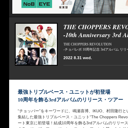
THE CHOPPERS REV
-10th Anniversary 3rd A
THE CHOPPERS REVOLUTION
-チョパレボ 10周年記念 3rdアルバム リリー
2022 8.31 wed.
最強トリプルベース・ユニットが初登場
10周年を飾る3rdアルバムのリリース・ツアー
“チョッパー”をキーワードに、鳴瀬喜博、IKUO、村田隆行
集結した最強トリプルベース・ユニット“The Choppers Rev
ート東京に初登場！結成10周年を飾る3rdアルバムのリリー