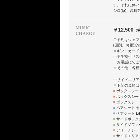
す。それに伴い
シロ(tp)、高
￥12,500
（
ご予約はウェブ
(原則、お電話
※ギフトカード
※学生割引『ス
お電話にてご
※その他、各種
※サイドエリア
※下記の金額は
■
ボックスシート
■
ボックスシート
■
ボックスシート
■
ペアシート セ
■
ペアシート L/
■
サイドボックス
■
サイドソファー
■
アリーナシート
■
サイドエリア L