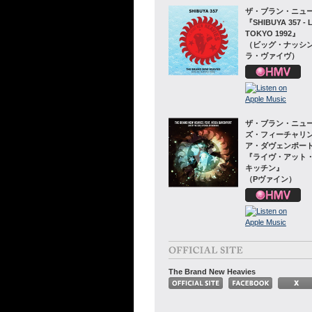
ザ・ブラン・ニュ
『SHIBUYA 357 - L
TOKYO 1992』
（ビッグ・ナッシング
ラ・ヴァイヴ）
ザ・ブラン・ニュ
ズ・フィーチャリ
ア・ダヴェンポー
『ライヴ・アット
キッチン』
（Pヴァイン）
The Brand New Heavies