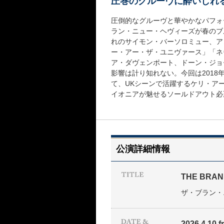
圧巻のグルーヴに酔いしれ
圧倒的なグルーヴと華やかなパフォ
ラン・ニュー・ヘヴィーズが春のブ
れのサイモン・バーソロミュー、ア
ー・アー・ザ・ユニヴァース」「ネ
ア・ダヴェンポート、ドーン・ジョ
影響は計り知れない。今回は201
て、UKシーンで活躍するケリ・ア
イオニアが魅せるソールドアウト必
公演詳細情報
THE BRAN
ザ・ブラン・
2026 4.10 fri