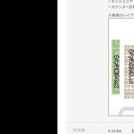
■
サイドエリア R
■
カウンター[2名
※座席のレイア
4.14 tue.
【