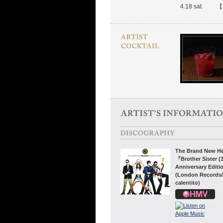
4.18 sat.
【
The Brand New He
『Brother Sister (
Anniversary Edit
(London Records/
calentito)