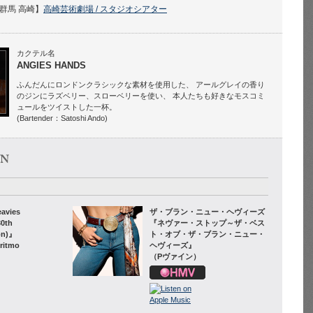
群馬 高崎】
高崎芸術劇場 / スタジオシアター
カクテル名
ANGIES HANDS
ふんだんにロンドンクラシックな素材を使用した、 アールグレイの香り
のジンにラズベリー、スローベリーを使い、 本人たちも好きなモスコミ
ュールをツイストした一杯。
(Bartender：Satoshi Ando)
avies
ザ・ブラン・ニュー・ヘヴィーズ
30th
『ネヴァー・ストップ～ザ・ベス
ion)』
ト・オブ・ザ・ブラン・ニュー・
ritmo
ヘヴィーズ』
（Pヴァイン）