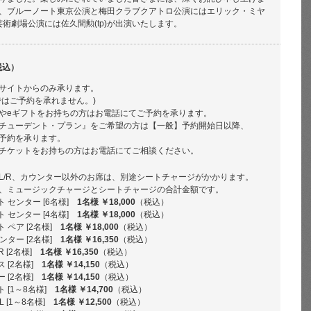
、ブルーノート東京公演と梅田クラブクアトロ公演にはエリック・ミヤ
崎芸術劇場公演には佐久間勲(tp)が出演いたします。
税込）
サイトからのみ承ります。
ではご予約を承れません。)
やeギフトをお持ちの方はお電話にてご予約を承ります。
チューデント・プラン』をご希望の方は【一般】予約開始日以降、
予約を承ります。
チケットをお持ちの方はお電話にてご相談ください。
L/R、カウンター以外のお席は、別途シートチャージがかかります。
、ミュージックチャージとシートチャージの合計金額です。
 センター [6名様]
1名様 ￥18,000
（税込）
 センター [4名様]
1名様 ￥18,000
（税込）
 ペア [2名様]
1名様 ￥18,000
（税込）
ンター [2名様]
1名様 ￥16,350
（税込）
R [2名様]
1名様 ￥16,350
（税込）
 [2名様]
1名様 ￥14,150
（税込）
 [2名様]
1名様 ￥14,150
（税込）
 [1～8名様]
1名様 ￥14,700
（税込）
 [1～8名様]
1名様 ￥12,500
（税込）