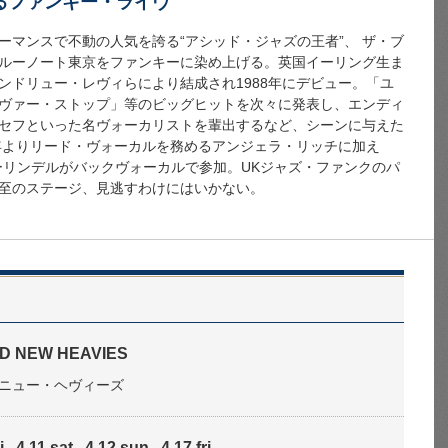
るファンキー・ライヴ
ーマンスで不動の人気を誇る“アシッド・ジャズの王者”、 ザ・ブ
ルーノート東京をファンキーに染め上げる。英国イーリング生ま
ンドリュー・レヴィらにより結成され1988年にデビュー。「ユ
ヴァー・ストップ」等のビッグヒットを次々に発表し、エンディ
セフといった名ヴォーカリストを輩出するなど、シーンに与えた
8年よりリード・ヴォーカルを務めるアンジェラ・リッチに加え
ーリンデルがバックヴォーカルで参加。UKジャズ・ファンクのパ
至のステージ、見逃すわけにはいかない。
D NEW HEAVIES
ニュー・ヘヴィーズ
., 4.11 sat., 4.12 sun., 4.17 fri.