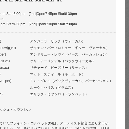
00pm Start6:00pm [2nd]Open7:45pm Start8:30pm
un.
30pm Start4:30pm [2nd]Open6:30pm Start7:30pm
)
アンジェラ・リッチ（ヴォーカル）
mew(g,vo)
サイモン・バーソロミュー（ギター、ヴォーカル）
per)
アンドリュー・レヴィ（ベース、パーカッション）
ack vo)
ケリ・アーリンデル（バックヴォーカル）
y(sax)
リチャード・ビーズリー（サックス）
)
マット・スティール（キーボード）
o, per)
ミム・グレイ（バックヴォーカル、パーカッション）
ルーク・ハリス（ドラムス）
p)
エリック・ミヤシロ（トランペット）
ッシュ・カウンシル
ていたブライアン・コルベット(tp)は、アーティスト都合により来日が
りました。楽しみにされていました皆さまには、深くお詫び申し上げま