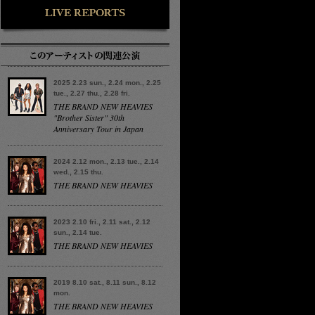
2025 2.23 sun., 2.24 mon., 2.25
tue., 2.27 thu., 2.28 fri.
THE BRAND NEW HEAVIES
"Brother Sister" 30th
Anniversary Tour in Japan
2024 2.12 mon., 2.13 tue., 2.14
wed., 2.15 thu.
THE BRAND NEW HEAVIES
2023 2.10 fri., 2.11 sat., 2.12
sun., 2.14 tue.
THE BRAND NEW HEAVIES
2019 8.10 sat., 8.11 sun., 8.12
mon.
THE BRAND NEW HEAVIES