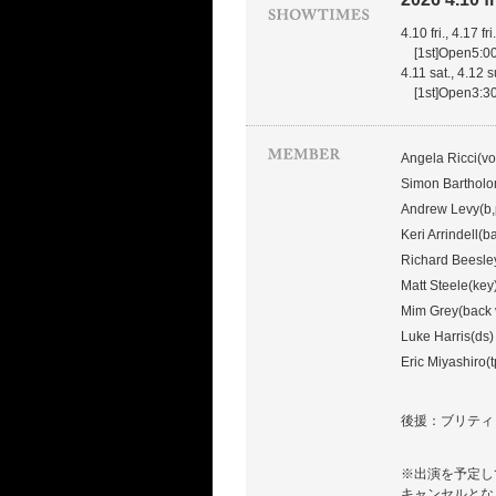
4.10 fri., 4.17 fri.
[1st]Open5:
4.11 sat., 4.12 s
[1st]Open3:
Angela Ricci(vo
Simon Bartholo
Andrew Levy(b,
Keri Arrindell(b
Richard Beesle
Matt Steele(key
Mim Grey(back v
Luke Harris(ds)
Eric Miyashiro(t
後援：ブリティ
※出演を予定し
キャンセルとな