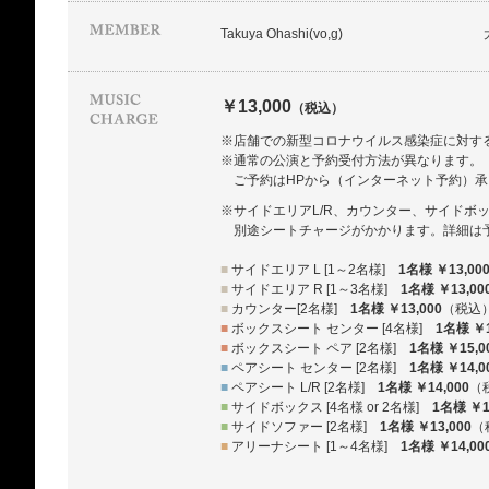
Takuya Ohashi(vo,g)
￥13,000
（税込）
※店舗での新型コロナウイルス感染症に対す
※通常の公演と予約受付方法が異なります。
ご予約はHPから（インターネット予約）
※サイドエリアL/R、カウンター、サイドボ
別途シートチャージがかかります。詳細は
■
サイドエリア L [1～2名様]
1名様 ￥13,00
■
サイドエリア R [1～3名様]
1名様 ￥13,00
■
カウンター[2名様]
1名様 ￥13,000
（税込
■
ボックスシート センター [4名様]
1名様 ￥1
■
ボックスシート ペア [2名様]
1名様 ￥15,0
■
ペアシート センター [2名様]
1名様 ￥14,0
■
ペアシート L/R [2名様]
1名様 ￥14,000
（
■
サイドボックス [4名様 or 2名様]
1名様 ￥1
■
サイドソファー [2名様]
1名様 ￥13,000
（
■
アリーナシート [1～4名様]
1名様 ￥14,00