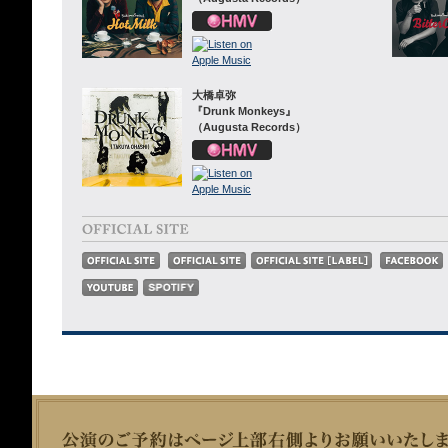
大橋卓弥
『Drunk Monkeys』
（Augusta Records）