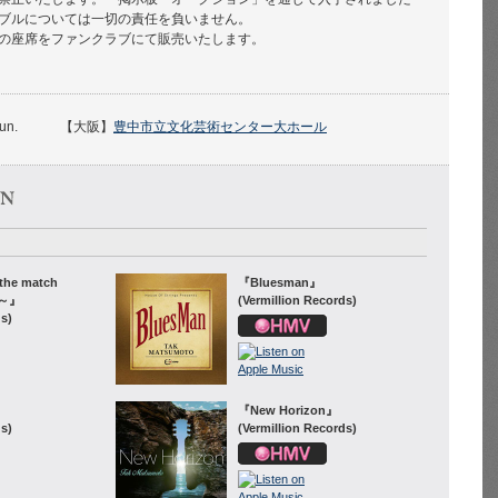
ブルについては一切の責任を負いません。
の座席をファンクラブにて販売いたします。
sun.
【大阪】
豊中市立文化芸術センター大ホール
the match
『Bluesman』
 ～』
(Vermillion Records)
ds)
『New Horizon』
ds)
(Vermillion Records)