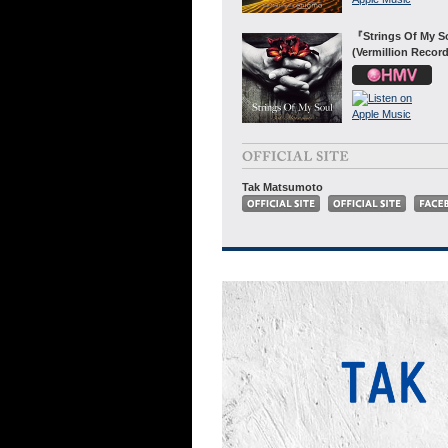
『Strings Of My 
(Vermillion Recor
Tak Matsumoto