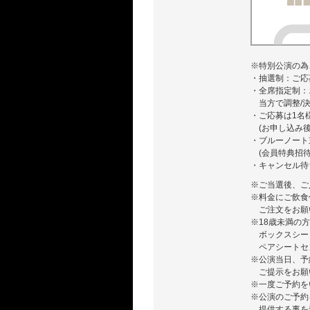
※特別公演の為
・抽選制：ご応
・全席指定制：
当方で調整/
・ご応募は1名
(お申し込み
・ブルーノート東
(会員特典招
・キャンセル待
※ご当選後、ご
※料金にご飲食
ご注文をお願
※18歳未満の
ボックスシー
ペアシートセ
※公演当日、予
ご提示をお願
※一度ご予約を
※公演のご予約
提供する事を