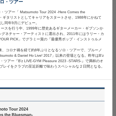
ソロ・ツアー
Matsumoto Tour 2024 -Here Comes the
ョン・ギタリストとしてキャリアをスタートさせ、1988年にかねて
成し同年9月にデビュー。
リースを行う中、1999年に歴史あるギターメーカー・ギブソンか
シグネチャー・アーティストに選出され、2011年にはラリー・カ
YOUR PICK」でグラミー賞の『最優秀ポップ・インストゥルメ
ge」以来、コロナ禍を経て約8年ぶりとなるソロ・ツアーで、ブルーノ
moto & Daniel Ho Live! 2017」以来の登場となる。昨年はB’z
B’z LIVE-GYM Pleasure 2023 -STARS-』で満杯のオ
プレイをクラブの至近距離で味わうスペシャルな２日間となる。
oto Tour 2024
s the Bluesman-