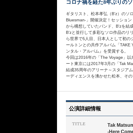
コロナ禍を経た8年ぶりの
ギタリスト、松本孝弘（B’z）のソロ・ツアー「 
Bluesman-」開催決定！セッシ
から構想していたバンド、B'zを結
B’zと並行して多彩なソロ作品のリ
ら世界で5人目、日本人として初の
ールトンとの共作アルバム「TAKE 
ンタル・アルバム』を受賞する。
今回は2016年の「The Voya
ート東京には2017年3月の「Tak Matsu
結成35周年のアリーナ～スタジアム・ツアー『
ーディエンスを沸かせた松本、その
公演詳細情報
Tak Matsum
-Here Come