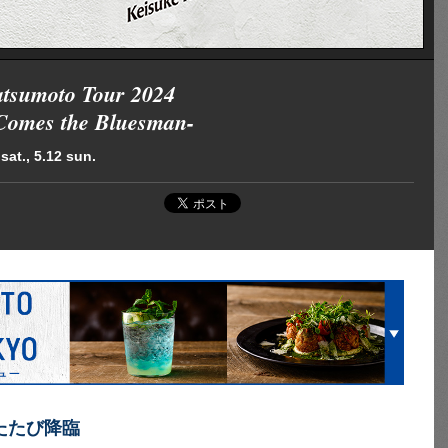
tsumoto Tour 2024
Comes the Bluesman-
sat., 5.12 sun.
たたび降臨