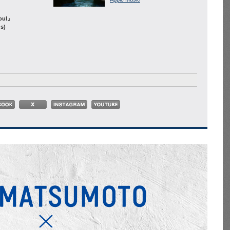
Soul』
ds)