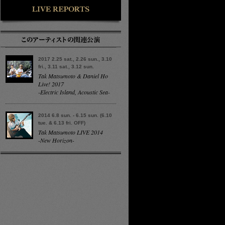
2017 2.25 sat., 2.26 sun., 3.10
fri., 3.11 sat., 3.12 sun.
Tak Matsumoto & Daniel Ho
Live! 2017
-Electric Island, Acoustic Sea-
2014 6.8 sun. - 6.15 sun. (6.10
tue. & 6.13 fri. OFF)
Tak Matsumoto LIVE 2014
-New Horizon-