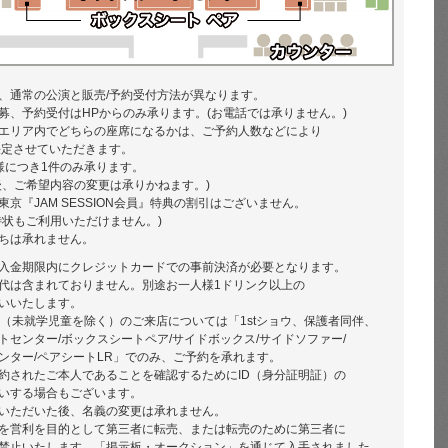
、通常の公演と販売/予約受付方法が異なります。
募、予約受付はHPからのみ承ります。(お電話では承りません。)
エリア内でどちらの座席になるかは、ご予約人数などにより
決定させていただきます。
様につき1件のみ承ります。
後、ご希望内容の変更は承りかねます。)
京『JAM SESSION会員』特典の割引はございません。
待状もご利用いただけません。)
ちは承れません。
入金期限内にクレジットカードでの事前決済が必要となります。
代は含まれておりません。別途お一人様1ドリンク以上の
いいたします。
方（未就学児童を除く）のご来店については「1stショウ、保護者同伴、
トセンター/ボックスシートペア/サイドボックス/サイドソファー/
ンター/ペアシートLR」でのみ、ご予約を承れます。
約されたご本人であることを確認するためにID（身分証明証）の
いする場合もございます。
いただいた後、名義の変更は承れません。
を営利を目的として第三者に転売、または転売のために第三者に
禁止いたします。「掲示板・オークション」を通じて入手されました