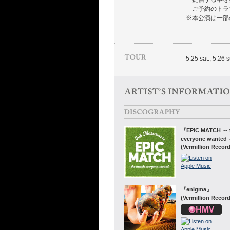
ご予約のトラ
※本公演は一部
5.25 sat., 5.26 
『EPIC MATCH ～ 
everyone wanted
(Vermillion Recor
『enigma』
(Vermillion Recor