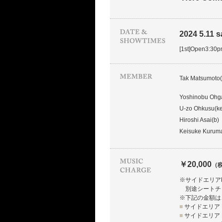
2024 5.11 sa
[1st]Open3:30
Tak Matsumoto(
Yoshinobu Ohg
U-zo Ohkusu(ke
Hiroshi Asai(b)
Keisuke Kuruma
￥20,000
（
※サイドエリア
別途シートチ
※下記の金額は
■
サイドエリア L
■
サイドエリア R