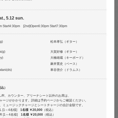
t., 5.12 sun.
pm Start4:30pm [2nd]Open6:30pm Start7:30pm
g)
松本孝弘（ギター）
a(g)
大賀好修（ギター）
y)
大楠雄蔵（キーボード）
麻井寛史（ベース）
tani(ds)
車谷啓介（ドラムス）
税込）
L/R、カウンター、アリーナシート以外のお席は、
ャージがかかります。詳細は予約ページからご確認ください。
、ミュージックチャージとシートチャージの合計金額です。
 [1～4名様]
1名様 ￥20,000
（税込）
 [1～4名様]
1名様 ￥20,000
（税込）