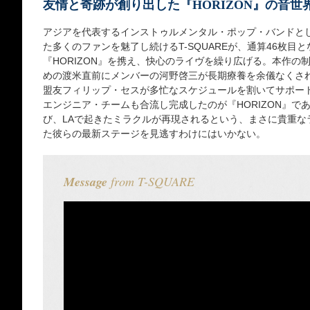
友情と奇跡が創り出した『HORIZON』の音世
アジアを代表するインストゥルメンタル・ポップ・バンドと
た多くのファンを魅了し続けるT-SQUAREが、通算46枚目
『HORIZON』を携え、快心のライヴを繰り広げる。本作の
めの渡米直前にメンバーの河野啓三が長期療養を余儀なくさ
盟友フィリップ・セスが多忙なスケジュールを割いてサポート
エンジニア・チームも合流し完成したのが『HORIZON』で
び、LAで起きたミラクルが再現されるという、まさに貴重な
た彼らの最新ステージを見逃すわけにはいかない。
Message
from T-SQUARE