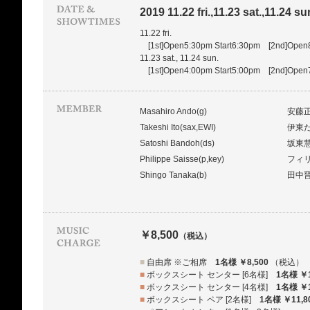
2019 11.22 fri.,11.23 sat.,11.24 su
11.22 fri.
[1st]Open5:30pm Start6:30pm [2nd]Open8
11.23 sat., 11.24 sun.
[1st]Open4:00pm Start5:00pm [2nd]Open7
Masahiro Ando(g)
安藤
Takeshi Ito(sax,EWI)
伊東
Satoshi Bandoh(ds)
坂東
Philippe Saisse(p,key)
フィ
Shingo Tanaka(b)
田中
￥8,500
（税込）
■
自由席 ※ご相席
1名様 ￥8,500
（税込）
■
ボックスシート センター [6名様]
1名様 ￥1
■
ボックスシート センター [4名様]
1名様 ￥1
■
ボックスシート ペア [2名様]
1名様 ￥11,8