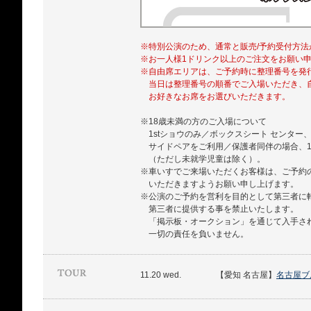
※特別公演のため、通常と販売/予約受付方法
※お一人様1ドリンク以上のご注文をお願い
※自由席エリアは、ご予約時に整理番号を発
当日は整理番号の順番でご入場いただき、
お好きなお席をお選びいただきます。
※18歳未満の方のご入場について
1stショウのみ／ボックスシート センター
サイドペアをご利用／保護者同伴の場合、1
（ただし未就学児童は除く）。
※車いすでご来場いただくお客様は、ご予約
いただきますようお願い申し上げます。
※公演のご予約を営利を目的として第三者に
第三者に提供する事を禁止いたします。
「掲示板・オークション」を通じて入手さ
一切の責任を負いません。
11.20 wed.
【愛知 名古屋】
名古屋ブ