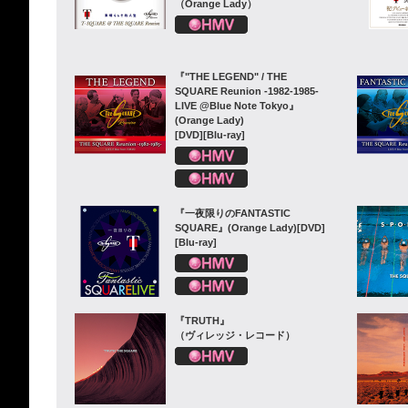
（Orange Lady）
『"THE LEGEND" / THE
SQUARE Reunion -1982-1985-
LIVE @Blue Note Tokyo』
(Orange Lady)
[DVD][Blu-ray]
『一夜限りのFANTASTIC
SQUARE』(Orange Lady)[DVD]
[Blu-ray]
『TRUTH』
（ヴィレッジ・レコード）