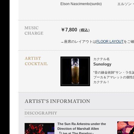
Elson Nascimento(surdo)
エルソン
￥7,800
（税込）
→座席のレイアウトは
FLOOR LAYOUT
をご
カクテル名
Sunology
“音の錬金術師”サン・ラ生
ブーカ＆アマレットの個性
カクテル！
The Sun Ra Arkestra under the
Direction of Marshall Allen
『Live at The Paradox』