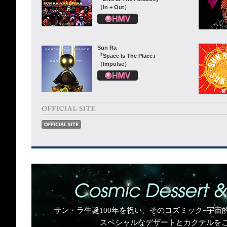
（In + Out）
Sun Ra
『Space Is The Place』
（Impulse）
サン・ラ生誕100年を祝い、そのコズミック=宇
スペシャルなデザートとカクテルを