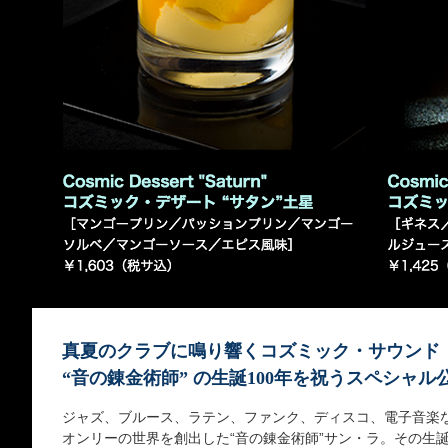
真夏のクラブに鳴り響くコズミック・サウンド
“音の錬金術師” の生誕100年を祝うスペシャル
ジャズ、ブルース、ラテン、ファンク、ディスコ、電子音楽
オンリーの世界を創出した“音の錬金術師”サン・ラ。その生誕