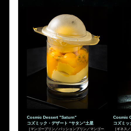
Cosmic Dessert "Saturn"
Cosmic C
コズミック・デザート “サタン”土星
コズミッ
［マンゴープリン／パッションプリン／マンゴー
［ギネス／