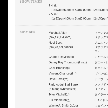
7.4 fri.
[1st]Open5:30pm Start7:00pm [2nd]Open8
7.5 sat.
[1st]Open4:00pm Start5:00pm [2nd]Open7
Marshall Allen
マーシャ
(sax,fl,cl,evi,kora)
（サックス
Noel Scott
ノエル・
(sax,vo,per,dance)
（サック
ス）
Charles Davis(sax)
チャール
Danny Ray Thompson(fl,sax)
ダニー・
Cecil Brooks(tp)
セエイル
Vincent Chancey(frh)
ヴィンセ
Dave Davis(tb)
デイヴ・
Farid Abdul-Bari Barron
ファリド・
(p,Moog synthesizer)
（ピアノ
Tyler Mitchell(b)
タイラー
F.D.Middleton(g)
F.D.ミ
Wayne A. Smith Jr.(ds)
ウェイン・