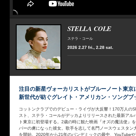
STELLA COLE
ステラ・コール
2026 2.27 fri., 2.28 sat.
注目の新星ヴォーカリストがブルーノート東京
新世代が紡ぐグレイト・アメリカン・ソングブ
コットンクラブでのデビュー・ライヴが大反響！170万人の
スト、ステラ・コールがデッカよりリリースされた最新アルバム『I
ト東京に初登場する。2歳の時に観た映画『オズの魔法使』
バーの虜になった彼女。歌手を志して名門ノースウェスタン
を開始。2020年から21年のパンデミックの最中、YouTube