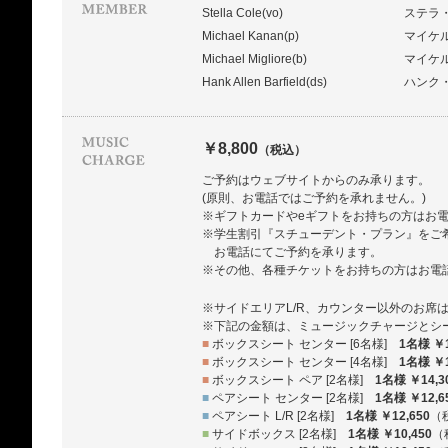
Stella Cole(vo)
ステラ
Michael Kanan(p)
マイケ
Michael Migliore(b)
マイケ
Hank Allen Barfield(ds)
ハンク
￥8,800
（税込）
ご予約はウェブサイトからのみ承ります。
(原則、お電話ではご予約を承れません。)
※ギフトカードやeギフトをお持ちの方はお
※学生割引『スチューデント・プラン』をご
お電話にてご予約を承ります。
※その他、各種チケットをお持ちの方はお電
※サイドエリアL/R、カウンター以外のお席
※下記の金額は、ミュージックチャージとシ
■
ボックスシート センター [6名様]
1名様 ￥1
■
ボックスシート センター [4名様]
1名様 ￥1
■
ボックスシート ペア [2名様]
1名様 ￥14,3
■
ペアシート センター [2名様]
1名様 ￥12,6
■
ペアシート L/R [2名様]
1名様 ￥12,650
（
■
サイドボックス [2名様]
1名様 ￥10,450
（