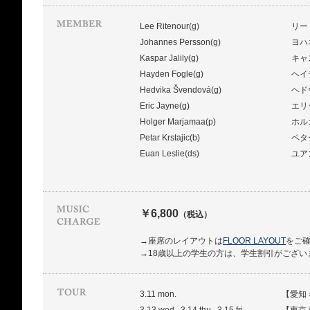
Lee Ritenour(g)
リー
Johannes Persson(g)
ヨハ
Kaspar Jalily(g)
キャ
Hayden Fogle(g)
ヘイ
Hedvika Švendová(g)
ヘド
Eric Jayne(g)
エリ
Holger Marjamaa(p)
ホル
Petar Krstajic(b)
ペタ
Euan Leslie(ds)
ユア
￥6,800
（税込）
→座席のレイアウトは
FLOOR LAYOUT
をご
→18歳以上の学生の方は、学生割引がござい
3.11 mon.
【愛知