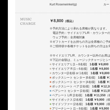
Kurt Rosenwinkel(g)
カー
￥8,800
（税込）
※予約方法により承れる席種が異なります。
電話予約：サイドエリアL/R・カウンター
ウェブ予約：全席種対象
※ギフトカードをお持ちの方は全席種のご予
※ご招待状や各種チケットをお持ちの方はお
※サイドエリアL/R、カウンター以外のお席
※下記の金額は、ミュージックチャージとシ
■
サイドエリア L [1～8名様]
1名様 ￥8,800
■
サイドエリア R [1～6名様]
1名様 ￥8,800
■
カウンター[2名様 or 1名様]
1名様 ￥8,800
■
ボックスシート センター [6名様]
1名様 ￥1
■
ボックスシート センター [4名様]
1名様 ￥1
■
ボックスシート ペア [2名様]
1名様 ￥12,1
■
ペアシート センター [2名様]
1名様 ￥11,5
■
ペアシート L/R [2名様]
1名様 ￥11,550
（
■
サイドボックス [2名様]
1名様 ￥9,900
（
■
サイドソファー [2名様]
1名様 ￥9,900
（
■
アリーナシート [1～8名様]
1名様 ￥9,900