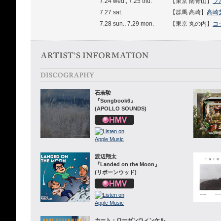
7.24 wed., 7.25 thu.
【東京 南青山】
ブ
7.27 sat.
【群馬 高崎】
高崎
7.28 sun., 7.29 mon.
【東京 丸の内】
コ
石若駿
『Songbook6』
(APOLLO SOUNDS)
渡辺翔太
『Landed on the Moon』
(リボーンウッド)
カート・ローゼンウィンケル