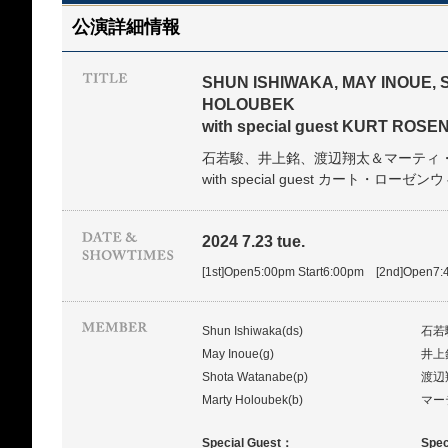
公演詳細情報
SHUN ISHIWAKA, MAY INOUE,
HOLOUBEK
with special guest KURT ROS
石若駿、井上銘、渡辺翔太＆マーティ
with special guest カート・ローゼ
2024 7.23 tue.
[1st]Open5:00pm Start6:00pm [2nd]Open7:
Shun Ishiwaka(ds)
石若
May Inoue(g)
井上
Shota Watanabe(p)
渡辺
Marty Holoubek(b)
マー
Special Guest：
Spec