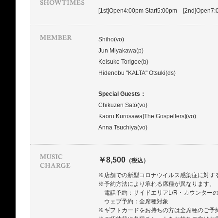
[1st]Open4:00pm Start5:00pm [2nd]Open7:
Shiho(vo)
Jun Miyakawa(p)
Keisuke Torigoe(b)
Hidenobu "KALTA" Otsuki(ds)
Special Guests：
Chikuzen Satō(vo)
Kaoru Kurosawa[The Gospellers](vo)
Anna Tsuchiya(vo)
￥8,500
（税込）
※店舗での新型コロナウイルス感染症に対す
※予約方法により承れる席種が異なります。
電話予約：サイドエリアL/R・カウンター
ウェブ予約：全席種対象
※ギフトカードをお持ちの方は全席種のご予