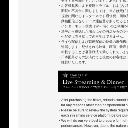
発生する可能性もございます。あらかじめ
・お客様起因による視聴トラブル、およびお
閲覧の不具合に関しましては、当方は責任
・視聴に関わるインターネット通信費、回線
動画配信となりデータ通信量が多くなるこ
インターネット環境（Wi-Fi等）のご利用
・途中から視聴した場合はその時点からのラ
生配信は巻き戻しての再生はできません。
・ライヴ配信および録画配信の映像の著作権
帰属します。配信される映像、画面、音声
転載することは著作権法で禁じられていま
・日本国外からの決済にてご視聴のお客様は、ZA
推奨いたします。
・After purchasing the ticket, refunds cannot
for any reasons other than postponement or
・Please be sure to review the system require
each streaming service platform before pur
・We will do our very best to prepare for high-
performances. However, due to the nature of