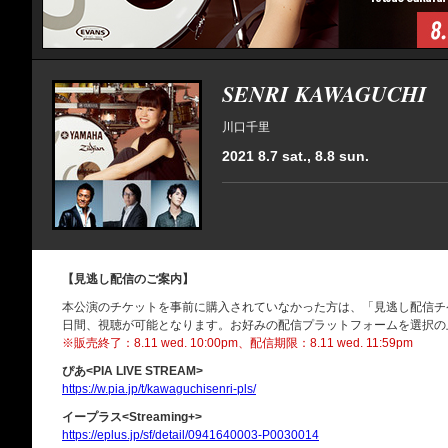
SENRI KAWAGUCHI
川口千里
2021 8.7 sat., 8.8 sun.
【見逃し配信のご案内】
本公演のチケットを事前に購入されていなかった方は、「見逃し配信チ
日間、視聴が可能となります。お好みの配信プラットフォームを選択の
※販売終了：8.11 wed. 10:00pm、配信期限：8.11 wed. 11:59pm
ぴあ<PIA LIVE STREAM>
https://w.pia.jp/t/kawaguchisenri-pls/
イープラス<Streaming+>
https://eplus.jp/sf/detail/0941640003-P0030014