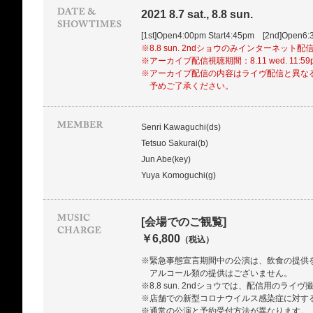
2021 8.7 sat., 8.8 sun.
[1st]Open4:00pm Start4:45pm [2nd]Open6:
※8.8 sun. 2ndショウのみインターネット配
※アーカイブ配信視聴期間：8.11 wed. 11:5
※アーカイブ配信の内容はライヴ配信と異な
予めご了承ください。
Senri Kawaguchi(ds)
Tetsuo Sakurai(b)
Jun Abe(key)
Yuya Komoguchi(g)
[会場でのご観覧]
￥6,800
（税込）
※緊急事態宣言期間中の公演は、飲食の提供を
アルコール類の提供はございません。
※8.8 sun. 2ndショウでは、配信用のライ
※店舗での新型コロナウイルス感染症に対す
※通常の公演と予約受付方法が異なります。