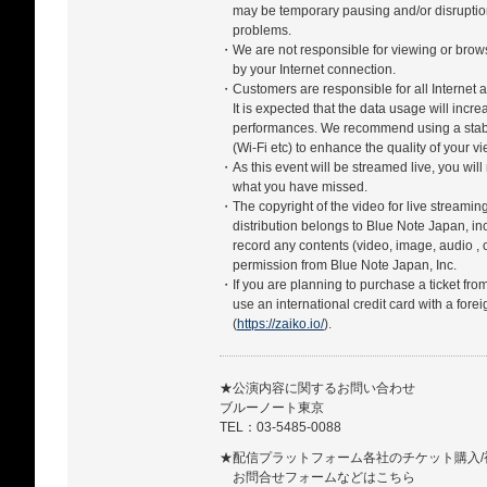
may be temporary pausing and/or disrupti
problems.
・We are not responsible for viewing or bro
by your Internet connection.
・Customers are responsible for all Internet a
It is expected that the data usage will incr
performances. We recommend using a stabl
(Wi-Fi etc) to enhance the quality of your 
・As this event will be streamed live, you will
what you have missed.
・The copyright of the video for live streamin
distribution belongs to Blue Note Japan, in
record any contents (video, image, audio , 
permission from Blue Note Japan, Inc.
・If you are planning to purchase a ticket fro
use an international credit card with a forei
(
https://zaiko.io/
).
★公演内容に関するお問い合わせ
ブルーノート東京
TEL：03-5485-0088
★配信プラットフォーム各社のチケット購入/
お問合せフォームなどはこちら