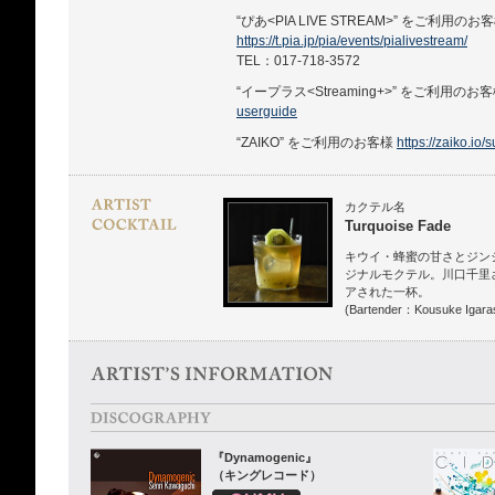
“ぴあ<PIA LIVE STREAM>” をご利用のお
https://t.pia.jp/pia/events/pialivestream/
TEL：017-718-3572
“イープラス<Streaming+>” をご利用のお
userguide
“ZAIKO” をご利用のお客様
https://zaiko.io/
カクテル名
Turquoise Fade
キウイ・蜂蜜の甘さとジン
ジナルモクテル。川口千里
アされた一杯。
(Bartender：Kousuke Igaras
『Dynamogenic』
（キングレコード）