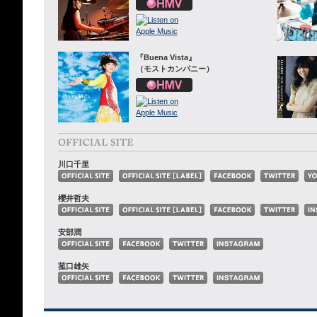
『Buena Vista』
（モストカンパニー）
川口千里
櫻井哲夫
安部潤
菰口雄矢