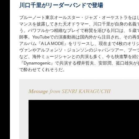
川口千里がリーダーバンドで登場
ブルーノート東京オールスター・ジャズ・オーケストラをは
マンスを披露してきた天才ドラマー、川口千里が自身の名義
う。パワフルかつ精緻なプレイで称賛を浴びる川口は、５歳
師事。YouTubeでの演奏動画は国内外から注目され、その再生回
アルバム『A LA MODE』をリリースし、現在まで4枚のオ
ヴァンやアルフォンソ・ジョンソンのジャパンツアー、ブー
など、海外ミュージシャンとの共演も多く、今も快進撃を続
『Dynamogenic』で共演する櫻井哲夫、安部潤、菰口雄
で酔わせてくれそうだ。
Message
from SENRI KAWAGUCHI