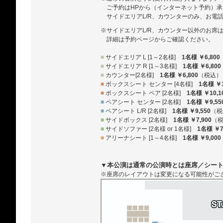
ご予約はHPから（インターネット予約）
サイドエリアL/R、カウンターのみ、お電
※サイドエリアL/R、カウンター以外のお席
詳細は予約ページからご確認ください。
■
サイドエリア L [1～2名様]
1名様 ￥6,800
■
サイドエリア R [1～3名様]
1名様 ￥6,800
■
カウンター[2名様]
1名様 ￥6,800
（税込）
■
ボックスシート センター [4名様]
1名様 ￥1
■
ボックスシート ペア [2名様]
1名様 ￥10,1
■
ペアシート センター [2名様]
1名様 ￥9,55
■
ペアシート L/R [2名様]
1名様 ￥9,550
（税
■
サイドボックス [2名様]
1名様 ￥7,900
（
■
サイドソファー [2名様 or 1名様]
1名様 ￥7
■
アリーナシート [1～4名様]
1名様 ￥9,000
▼本公演は通常の公演時とは座席／シー
※座席のレイアウトは変更になる可能性がご