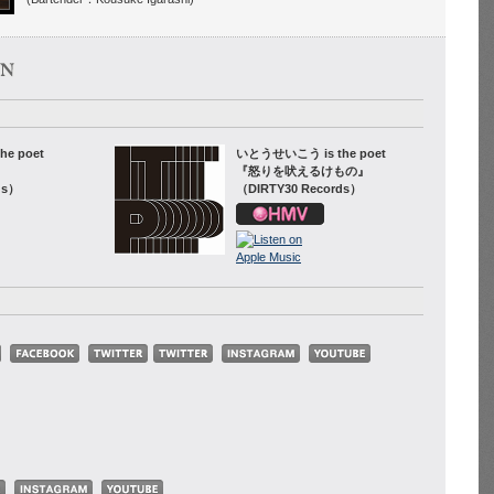
e poet
いとうせいこう is the poet
『怒りを吠えるけもの』
ds）
（DIRTY30 Records）