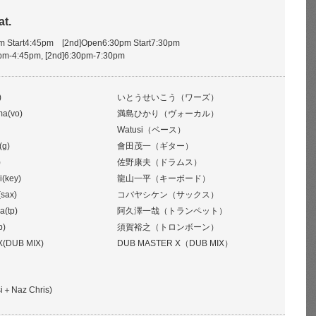
at.
pm Start4:45pm [2nd]Open6:30pm Start7:30pm
0pm-4:45pm, [2nd]6:30pm-7:30pm
)
いとうせいこう（ワーズ）
ma(vo)
満島ひかり（ヴォーカル）
Watusi（ベース）
(g)
會田茂一（ギター）
)
佐野康夫（ドラムス）
i(key)
龍山一平（キーボード）
sax)
コバヤシケン（サックス）
a(tp)
阿久澤一哉（トランペット）
b)
須賀裕之（トロンボーン）
(DUB MIX)
DUB MASTER X（DUB MIX）
i＋Naz Chris)