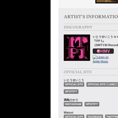
いとうせいこう is th
『ITP 1』
（DIRTY30 Recor
いとうせいこう
満島ひかり
Watusi