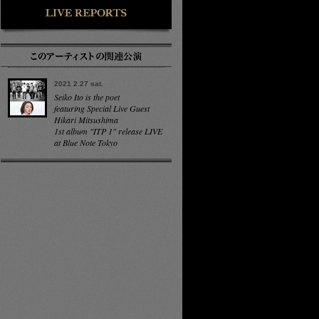
2021 2.27 sat.
Seiko Ito is the poet
featuring Special Live Guest
Hikari Mitsushima
1st album "ITP 1" release LIVE
at Blue Note Tokyo