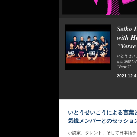
Seiko I
with H
"Verse
いとうせいこう i
with 満島
"Verse 2"
2021 12.4
いとうせいこうによる言葉
気鋭メンバーとのセッショ
小説家、タレント、そして日本語ラ