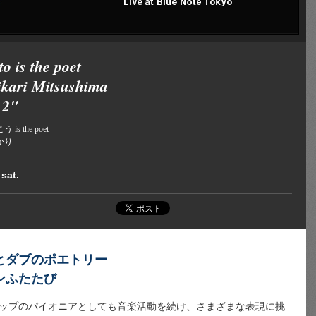
to is the poet
ikari Mitsushima
 2"
s the poet
ひかり
 sat.
とダブのポエトリー
ンふたたび
ップのパイオニアとしても音楽活動を続け、さまざまな表現に挑