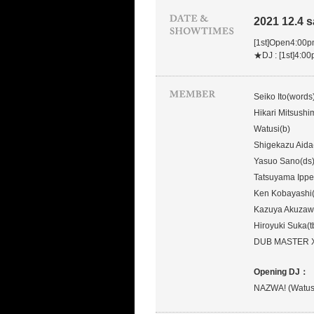
2021 12.4 s
[1st]Open4:00
★DJ : [1st]4:0
Seiko Ito(words
Hikari Mitsushi
Watusi(b)
Shigekazu Aida
Yasuo Sano(ds
Tatsuyama Ippe
Ken Kobayashi(
Kazuya Akuzaw
Hiroyuki Suka(t
DUB MASTER X
Opening DJ：
NAZWA! (Watus