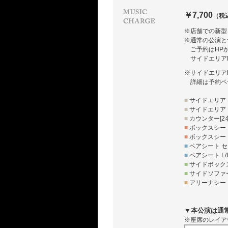
￥7,700
（税
※店舗での新型
※通常の公演と
ご予約はHP
サイドエリア
※サイドエリア
詳細は予約ペ
■
サイドエリア L
■
サイドエリア R
■
カウンター[2
■
ボックスシート
■
ボックスシート
■
ペアシート セ
■
ペアシート L/
■
サイドボックス 
■
サイドソファー
■
アリーナシート
▼本公演は通
※座席のレイア