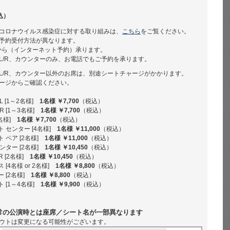
込）
コロナウイルス感染症に対する取り組みは、
こちら
をご覧ください。
予約受付方法が異なります。
から（インターネット予約）承ります。
L/R、カウンターのみ、お電話でもご予約を承ります。
L/R、カウンター以外のお席は、別途シートチャージがかかります。
ージからご確認ください。
 [1～2名様]
1名様 ￥7,700
（税込）
 [1～3名様]
1名様 ￥7,700
（税込）
名様]
1名様 ￥7,700
（税込）
 センター [4名様]
1名様 ￥11,000
（税込）
 ペア [2名様]
1名様 ￥11,000
（税込）
ンター [2名様]
1名様 ￥10,450
（税込）
R [2名様]
1名様 ￥10,450
（税込）
[4名様 or 2名様]
1名様 ￥8,800
（税込）
 [2名様]
1名様 ￥8,800
（税込）
 [1～4名様]
1名様 ￥9,900
（税込）
常の公演時とは座席／シート名が一部異なります
ウトは変更になる可能性がございます。