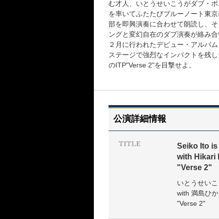
む才人、いとうせいこうがダブ・ポエトリ
を率いてふたたびブルーノート東京
部を即興演奏に合わせて朗読し、そ
ングと変幻自在のダブ演奏が絡み合
２月に行われたデビュー・アルバム『
ステージで強烈なインパクトを残し
のITP"Verse 2"を目撃せよ。
公演詳細情報
Seiko Ito is
with Hikari
"Verse 2"
いとうせいこう i
with 満島ひ
"Verse 2"