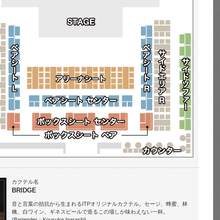
カクテル名
BRIDGE
音と言葉の拮抗から生まれるITPオリジナルカクテル。セージ、蜂蜜、林
檎、白ワイン、ギネスビールで造るこの場しか味わえない一杯。
(Bartender：Kousuke Igarashi)