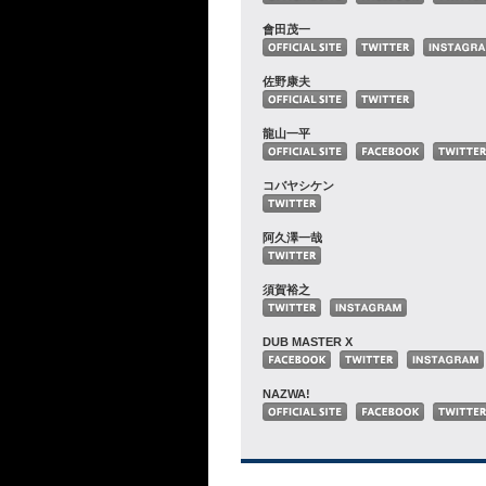
會田茂一
佐野康夫
龍山一平
コバヤシケン
阿久澤一哉
須賀裕之
DUB MASTER X
NAZWA!