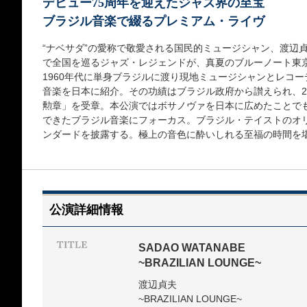
デビュー75周年を迎えたジャズ界の至宝
ブラジル音楽で綴るプレミアム・ライヴ
“ナベサダ”の愛称で敬愛される国民的ミュージシャン、渡辺
で全国を巡るジャズ・レジェンドが、真夏のブルーノート東
1960年代に単身ブラジルに渡り現地ミュージシャンとレコ
音楽を日本に紹介。その功績はブラジル政府から讃えられ、20
勲章」を受章。本公演ではボサノヴァを日本に広めたことで
できたブラジル音楽にフォーカス。ブラジル・テイストのオ
ンダードを披露する。極上の音色に酔いしれる至福の時間を
公演詳細情報
SADAO WATANABE
~BRAZILIAN LOUNGE~
渡辺貞夫
~BRAZILIAN LOUNGE~