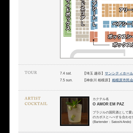
7.4 sat.
【埼玉 越谷】
サンシティホール
7.5 sun.
【神奈川 相模原】
相模原市民会
カクテル名
O AMOR EM PAZ
ブラジルの国民酒として愛
のカボスとへべすを合わせ
(Bartender：Satoshi Ando)