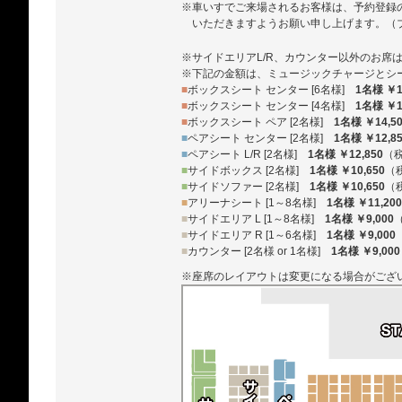
※車いすでご来場されるお客様は、予約登録
いただきますようお願い申し上げます。（ブルー
※サイドエリアL/R、カウンター以外のお席
※下記の金額は、ミュージックチャージとシ
■
ボックスシート センター [6名様]
1名様 ￥1
■
ボックスシート センター [4名様]
1名様 ￥1
■
ボックスシート ペア [2名様]
1名様 ￥14,5
■
ペアシート センター [2名様]
1名様 ￥12,8
■
ペアシート L/R [2名様]
1名様 ￥12,850
（
■
サイドボックス [2名様]
1名様 ￥10,650
（
■
サイドソファー [2名様]
1名様 ￥10,650
（
■
アリーナシート [1～8名様]
1名様 ￥11,200
■
サイドエリア L [1～8名様]
1名様 ￥9,000
■
サイドエリア R [1～6名様]
1名様 ￥9,000
■
カウンター [2名様 or 1名様]
1名様 ￥9,000
※座席のレイアウトは変更になる場合がござ