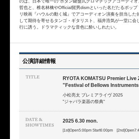
のは、日本で唯一の“ボタン鍵盤式クロマチックアコーディオ
哲也と、椎名林檎やOfficial髭男dismといった名だたる
リ映画『ハウルの動く城』でアコーディオン演奏を担当した
して期待を寄せるタンゴ・ギタリスト、福井浩気が一堂に会
行に誘う。ドラマティックな音色に酔いしれたい。
公演詳細情報
RYOTA KOMATSU Premier Live 
"Festival of Bellows Instruments
小松亮太 プレミアライヴ 2025
"ジャバラ楽器の祭典"
2025 6.30 mon.
[1st]Open5:00pm Start6:00pm [2nd]Open7: