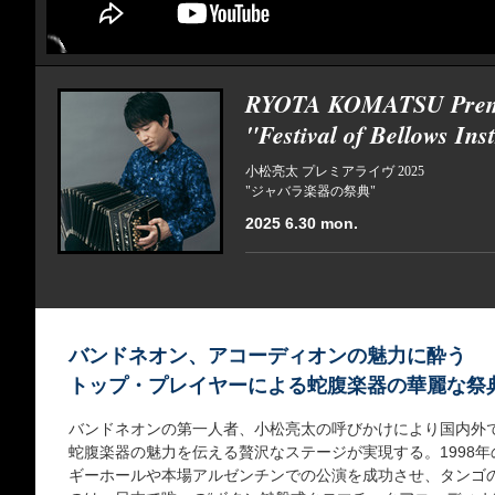
RYOTA KOMATSU Premi
"Festival of Bellows In
小松亮太 プレミアライヴ 2025
"ジャバラ楽器の祭典"
2025 6.30 mon.
バンドネオン、アコーディオンの魅力に酔う
トップ・プレイヤーによる蛇腹楽器の華麗な祭
バンドネオンの第一人者、小松亮太の呼びかけにより国内外
蛇腹楽器の魅力を伝える贅沢なステージが実現する。1998
ギーホールや本場アルゼンチンでの公演を成功させ、タンゴ