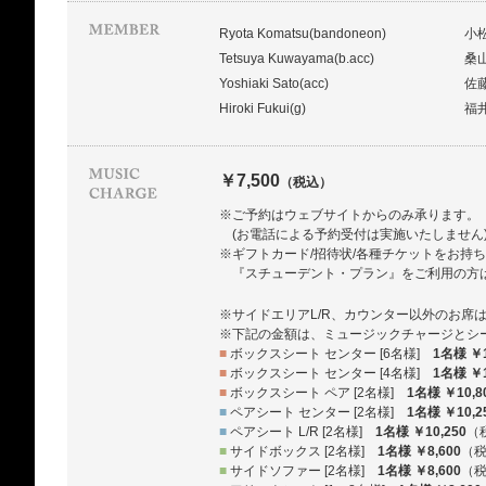
Ryota Komatsu(bandoneon)
小
Tetsuya Kuwayama(b.acc)
桑
Yoshiaki Sato(acc)
佐
Hiroki Fukui(g)
福
￥7,500
（税込）
※ご予約はウェブサイトからのみ承ります。
(お電話による予約受付は実施いたしません
※ギフトカード/招待状/各種チケットをお持
『スチューデント・プラン』をご利用の方
※サイドエリアL/R、カウンター以外のお席
※下記の金額は、ミュージックチャージとシ
■
ボックスシート センター [6名様]
1名様 ￥1
■
ボックスシート センター [4名様]
1名様 ￥1
■
ボックスシート ペア [2名様]
1名様 ￥10,8
■
ペアシート センター [2名様]
1名様 ￥10,2
■
ペアシート L/R [2名様]
1名様 ￥10,250
（
■
サイドボックス [2名様]
1名様 ￥8,600
（
■
サイドソファー [2名様]
1名様 ￥8,600
（