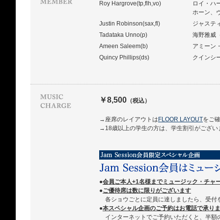
Roy Hargrove(tp,flh,vo)
ロイ・ハ
ホーン、
Justin Robinson(sax,fl)
ジャステ
Tadataka Unno(p)
海野雅威
Ameen Saleem(b)
アミーン
Quincy Phillips(ds)
クインシ
￥8,500
（税込）
→座席のレイアウトは
FLOOR LAYOUT
をご
→18歳以上の学生の方は、学生割引がござい
●
会員ご本人+1名様までミュージック・チャ
●
ご優待席は数に限りがございます
各ショウごとに定員に達しましたら、受付
●
本スペシャル企画のご予約はお電話で承ります 03
インターネットでご予約いただくと、半額