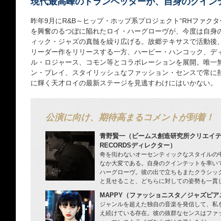
現代最高峰のトランペッターが、自身のクイン
昨年9月にR&B～ヒップ・ホップ系プロジェクト“RHファク
を興奮のるつぼに陥れたロイ・ハーグローヴが、今度は自身
ィック・ジャズの真髄を繰り広げる。故郷テキサスで活動後、'8
リーダー作をリリースする一方、ハービー・ハンコック、デ
ル・ロジャース、コモン等とコラボレーションを展開。唯一
ン・プレイ、スタイリッシュなファッション・センスで常に
に輝く天才ロイの最新ステージを見逃すわけにはいかない。
公演に向け、期待高まるコメントが到着！
青野賢一（ビームス創造研究所クリエイテ
RECORDSディレクター）
奇を衒わないオーセンティックなスタイルの
なか大変である。自身のクインテットを率い
ハーグローヴ。彼の出で立ちもまたクラシッ
と見せること、どちらに対しての姿勢も一貫
MAPPY（ファッショニスタ／ジャズピア
ジャンルを超えた独自の音楽を発信して、私
え続けている存在。彼の抜群なセンスはファ