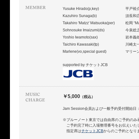
Yusuke Hirado(p,key)
平戸裕
Kazuhiro Sunaga(b)
須長和
Takahiro 'Matzz' Matsuoka(per)
松岡 “
Sohnosuke Imaizumi(ds)
今泉総
Yoshio Iwamoto(sax)
岩本義
Taichiro Kawasaki(tp)
川崎太
Marlene(vo,special guest)
マリー
supported by チケットJCB
￥5,000
（税込）
Jam Session会員および一般予約受付開始日：10.
※ブルーノート東京では自由席のご予約のみ
ご予約完了時に入場整理番号をお伝えいた
指定席は
チケットJCB
からのご予約となり