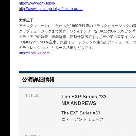
http://www.wonk.tokyo
http://www.epistroph.tokyo/hikaru-arata
大塚広子
アナログレコードにこだわった1960代以降のブラックミュージックの
クラブミュージックまで繋ぎ、ワン&オンリーな"JAZZのGROOVE"を
メディアでの執筆、選曲監修、伊勢丹新宿店をはじめ企業の音楽イベン
ベルKey of LIfe+を主宰。気鋭ミュージシャンを束ねたプロデュース・ユニット
のディレクション、リリース活動なども行う。
http://djotsuka.com
公演詳細情報
The EXP Series #33
NIA ANDREWS
The EXP Series #33
ニア・アンドリュース