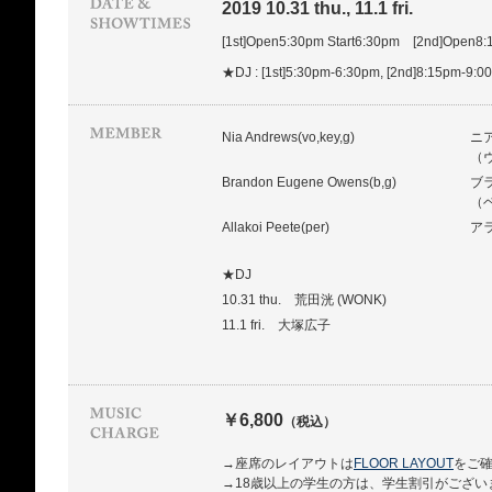
2019 10.31 thu., 11.1 fri.
[1st]Open5:30pm Start6:30pm [2nd]Open8:
★DJ : [1st]5:30pm-6:30pm, [2nd]8:15pm-9:
Nia Andrews(vo,key,g)
ニ
（
Brandon Eugene Owens(b,g)
ブ
（
Allakoi Peete(per)
ア
★DJ
10.31 thu. 荒田洸 (WONK)
11.1 fri. 大塚広子
￥6,800
（税込）
→座席のレイアウトは
FLOOR LAYOUT
をご
→18歳以上の学生の方は、学生割引がござい