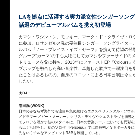
LAを拠点に活躍する実力派女性シンガーソン
話題のデビューアルバムを携え初登場
カマシ・ワシントン、モッキー、マーク・ド・クライヴ・ロウ、SOI
に参加。ロサンゼルス発の要注目シンガー・ソングライター
ルバム『ノー・プレイス・イズ・セーフ』を携えて待望の登
グループ“カーマ”の中心人物にしてカマシやファーサイドの
ドリュースを父に持ち、2013年にファーストEP『Colour
プホップを融合した高い音楽性、卓越した歌声で一躍注目を
たことはあるものの、自身のユニットによる日本公演は今回
したい。
★DJ：
荒田洸 (WONK)
日本のみならず海外でも注目を集め続けるエクスペリメンタル・ソウルバン
／ドラマー ／ビートメーカー。クリス・デイヴやクエストラヴを彷彿
でフロアを沸かす彼のスタイルは、日本の音楽シーンにおいても異彩を
も広く活躍をし、初のソロ作『Persona.』では自身初となるボーカルに
先をいくチルなアンビエントR&Bを展開している。