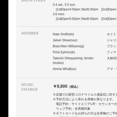
3.4 sat., 3.5 sun.
[1st]Open4:00pm Start5:00pm [2nd]Open
3.6 mon.
[1st]Open5:00pm Start6:00pm [2nd]Open
Nate Smith(ds)
ネイト
Jaleel Shaw(sax)
ジャリ
Brad Allen Williams(g)
ブラッ
Fima Ephron(b)
フィマ
Takeshi Ohbayashi(p, fender
大林武
rhodes)
Amma Whatt(vo)
アマ・
￥8,800
（税込）
※店舗での新型コロナウイルス感染症に対す
※予約方法により承れる席種が異なります。
電話予約：サイドエリアL/R・カウンター
ウェブ予約：全席種対象
※ギフトカードをお持ちの方は全席種のご予