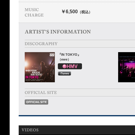
￥6,500
（税込）
『IN TOKYO』
（ewe）