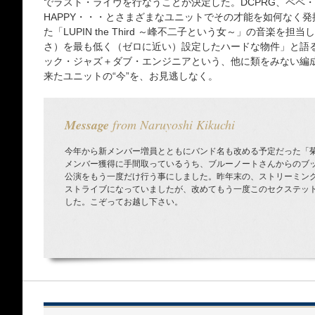
でラスト・ライヴを行なうことが決定した。DCPRG、ペペ・
HAPPY・・・とさまざまなユニットでその才能を如何なく
た「LUPIN the Third ～峰不二子という女～」の音楽
さ）を最も低く（ゼロに近い）設定したハードな物件」と語
ック・ジャズ＋ダブ・エンジニアという、他に類をみない編
来たユニットの“今”を、お見逃しなく。
Message
from Naruyoshi Kikuchi
今年から新メンバー増員とともにバンド名も改める予定だった「
メンバー獲得に手間取っているうち、ブルーノートさんからのブ
公演をもう一度だけ行う事にしました。昨年末の、ストリーミン
ストライブになっていましたが、改めてもう一度このセクステッ
した。こぞってお越し下さい。