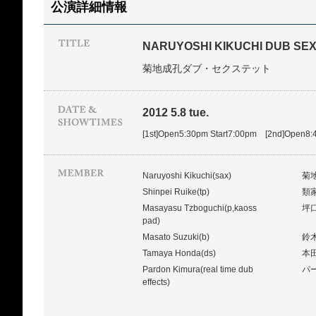
公演詳細情報
NARUYOSHI KIKUCHI DUB SE
菊地成孔ダブ・セクステット
2012 5.8 tue.
[1st]Open5:30pm Start7:00pm [2nd]Open8:
Naruyoshi Kikuchi(sax)
菊
Shinpei Ruike(tp)
類
Masayasu Tzboguchi(p,kaoss
坪
pad)
Masato Suzuki(b)
鈴
Tamaya Honda(ds)
本
Pardon Kimura(real time dub
パー
effects)