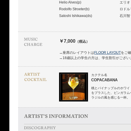
Helio Alves(p)
エリオ
Rodolfo Stroeter(b)
ロドル
Satoshi Ishikawa(ds)
石川智
￥7,000
（税込）
→座席のレイアウトは
FLOOR LAYOUT
をご
→18歳以上の学生の方は、学生割引がござい
カクテル名
COPACABANA
桃とパイナップルのホワイ
をプラスした、ピンガラム
ラジルの風を感じる一杯。