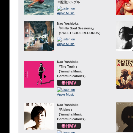
※配信シングル
Nao Yoshioka
『Philly Soul Sessions』
（SWEET SOUL RECORDS）
Nao Yoshioka
『The Truth』
（Yamaha Music
Communications）
Nao Yoshioka
『Rising』
（Yamaha Music
Communications）