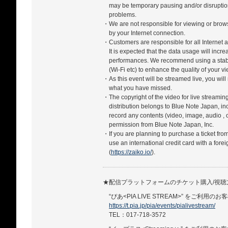
may be temporary pausing and/or disrupti
problems.
・We are not responsible for viewing or bro
by your Internet connection.
・Customers are responsible for all Internet a
It is expected that the data usage will incr
performances. We recommend using a stabl
(Wi-Fi etc) to enhance the quality of your 
・As this event will be streamed live, you will
what you have missed.
・The copyright of the video for live streamin
distribution belongs to Blue Note Japan, in
record any contents (video, image, audio , 
permission from Blue Note Japan, Inc.
・If you are planning to purchase a ticket fro
use an international credit card with a forei
(
https://zaiko.io/
).
★配信プラットフォームのチケット購入/視
“ぴあ<PIA LIVE STREAM>” をご利用のお
https://t.pia.jp/pia/events/pialivestream/
TEL：017-718-3572