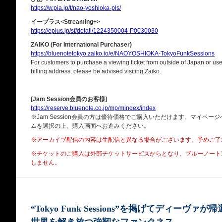
https://w.pia.jp/t/nao-yoshioka-pls/
イープラス<Streaming+>
https://eplus.jp/sf/detail/1224350004-P0030030
ZAIKO (For International Purchaser)
https://bluenotetokyo.zaiko.io/e/NAOYOSHIOKA-TokyoFunkSessions
For customers to purchase a viewing ticket from outside of Japan or use 
billing address, please be advised visiting Zaiko.
[Jam Session会員のお客様]
https://reserve.bluenote.co.jp/mp/mindex/index
※Jam Session会員の方は優待価格でご購入いただけます。マイペ
ムを選択の上、購入画面へお進みください。
※アーカイブ配信の内容は生配信と異なる場合がございます。予めご了
※チケットのご購入は外部チケットサービスからとなり、
ブルーノート
しません。
“Tokyo Funk Sessions”を掲げてディーヴァが帰