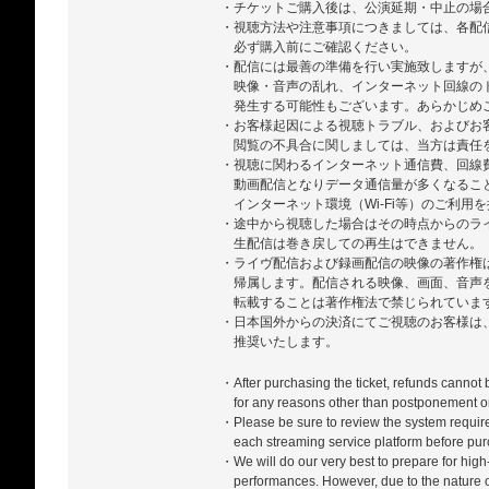
・チケットご購入後は、公演延期・中止の場
・視聴方法や注意事項につきましては、各配
必ず購入前にご確認ください。
・配信には最善の準備を行い実施致しますが
映像・音声の乱れ、インターネット回線の
発生する可能性もございます。あらかじめ
・お客様起因による視聴トラブル、およびお
閲覧の不具合に関しましては、当方は責任
・視聴に関わるインターネット通信費、回線
動画配信となりデータ通信量が多くなるこ
インターネット環境（Wi-Fi等）のご利用
・途中から視聴した場合はその時点からのラ
生配信は巻き戻しての再生はできません。
・ライヴ配信および録画配信の映像の著作権
帰属します。配信される映像、画面、音声
転載することは著作権法で禁じられていま
・日本国外からの決済にてご視聴のお客様は、ZA
推奨いたします。
・After purchasing the ticket, refunds cannot
for any reasons other than postponement or
・Please be sure to review the system require
each streaming service platform before pur
・We will do our very best to prepare for high-
performances. However, due to the nature of