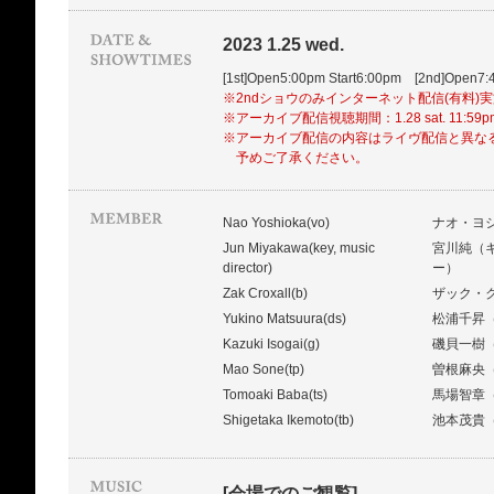
2023 1.25 wed.
[1st]Open5:00pm Start6:00pm [2nd]Open7:
※2ndショウのみインターネット配信(有料)
※アーカイブ配信視聴期間：1.28 sat. 11:59
※アーカイブ配信の内容はライヴ配信と異な
予めご了承ください。
Nao Yoshioka(vo)
ナオ・ヨ
Jun Miyakawa(key, music
宮川純（
director)
ー）
Zak Croxall(b)
ザック・
Yukino Matsuura(ds)
松浦千昇
Kazuki Isogai(g)
磯貝一樹
Mao Sone(tp)
曽根麻央
Tomoaki Baba(ts)
馬場智章
Shigetaka Ikemoto(tb)
池本茂貴
[会場でのご観覧]