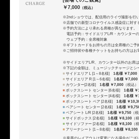
￥7,000
（税込）
※2ndショウでは、配信用のライヴ撮影を行
※店舗での新型コロナウイルス感染症に対す
※予約方法により承れる席種が異なります。
電話予約：サイドエリアL/R・カウンター
ウェブ予約：全席種対象
※ギフトカードをお持ちの方は全席種のご予
※ご招待状や各種チケットをお持ちの方はお
※サイドエリアL/R、カウンター以外のお席
※下記の金額は、ミュージックチャージとシ
■
サイドエリア L [1～8名様]
1名様 ￥7,000
■
サイドエリア R [1～6名様]
1名様 ￥7,000
■
カウンター[2名様]
1名様 ￥7,000
（税込）
■
ボックスシート センター [6名様]
1名様 ￥1
■
ボックスシート センター [4名様]
1名様 ￥1
■
ボックスシート ペア [2名様]
1名様 ￥10,3
■
ペアシート センター [2名様]
1名様 ￥9,75
■
ペアシート L/R [2名様]
1名様 ￥9,750
（税
■
サイドボックス [2名様]
1名様 ￥8,100
（
■
サイドソファー [2名様]
1名様 ￥8,100
（
■
アリーナシート [1～8名様]
1名様 ￥8,100
※座席のレイアウトは変更になる場合がござ