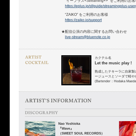
“イープラス<Streaming+>” をご利用のお
https://eplus.jp/sf/guide/streamingplus-use
“ZAIKO” をご利用のお客様
https://zaiko.io/support
★配信公演の内容に関するお問い合わせ
live-stream@bluenote.co.jp
カクテル名
Let the music play !
熟成したテキーラに自家製
ージュースとソーダで軽や
(Bartender：Hodaka Maeda
Nao Yoshioka
『Wave』
（SWEET SOUL RECORDS）