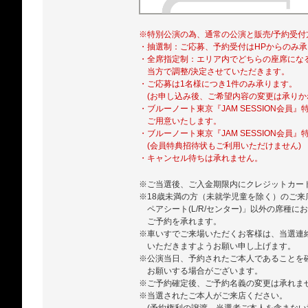
※特別公演の為、通常の公演と販売/予約受付
・抽選制：ご応募、予約受付はHPからのみ承
・全席指定制：エリア内でどちらの座席にな
当方で調整/決定させていただきます。
・ご応募は1名様につき1件のみ承ります。
(お申し込み後、ご希望内容の変更は承りか
・ブルーノート東京『JAM SESSION会員
ご用意いたします。
・ブルーノート東京『JAM SESSION会員
(会員特典招待状もご利用いただけません)
・キャンセル待ちは承れません。
※ご当選後、ご入金期限内にクレジットカー
※18歳未満の方（未就学児童を除く）のご
ペアシート(L/R/センター)」以外の席種に
ご予約を承れます。
※車いすでご来場いただくお客様は、当選連
いただきますようお願い申し上げます。
※公演当日、予約されたご本人であることを
お願いする場合がございます。
※ご予約確定後、ご予約名義の変更は承れま
※当選されたご本人がご来店ください。
(予約権利の譲渡、当選者ご本人を含まない