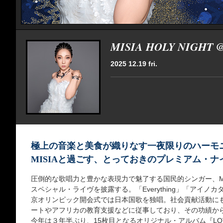
MISIA HOLY NIGHT 
2025 12.19 fri.
極上の音楽と美食が織りなす一夜限りのハーモ
MISIAと過ごす、とっておきのプレミアム・ナ
圧倒的な歌唱力と豊かな表現力で魅了する国⺠的シンガー、M
スペシャル・ライヴを披露する。「Everything」「アイ
京オリンピック開会式では⽇本国歌を独唱。社会貢献活動に
ートやアフリカの教育⽀援などに従事しており、その功績か
今年は３年半ぶり、15枚目となるオリジナル・アルバム『LOVE