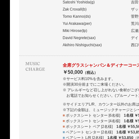
Satoshi Yoshida(g)
吉田
Zak Croxall(b)
ザッ
Tomo Kanno(ds)
菅野
Yui Arakawa(per)
荒川
Miki Hirose(tp)
広瀬
David Negrete(sax)
デイ
Akihiro Nishiguchi(sax)
西口
全席グラスシャンパン＆ディナーコー
￥50,000
（税込）
※サービス料10%を含みます。
※開演30分前までにご来場ください。
※ アレルギーなど召し上がれない食材がご
お電話でお知らせください。(ブルーノート東京：0
※サイドエリアL/R、カウンター以外のお席
※下記の金額は、ミュージックチャージとシ
■
ボックスシート センター [6名様]
1名様 ￥5
■
ボックスシート センター [4名様]
1名様 ￥5
■
ボックスシート ペア [2名様]
1名様 ￥55,5
■
ペアシート センター [2名様]
1名様 ￥53,8
■
ペアシート L/R [2名様]
1名様 ￥53,850
（