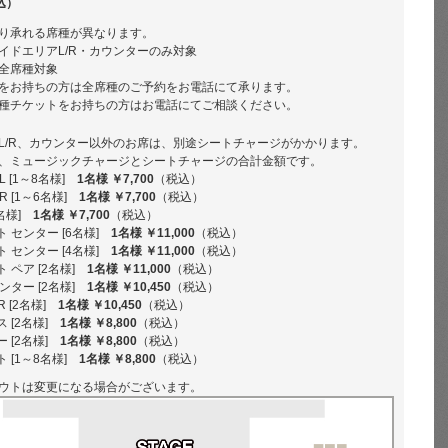
込）
り承れる席種が異なります。
イドエリアL/R・カウンターのみ対象
全席種対象
をお持ちの方は全席種のご予約をお電話にて承ります。
種チケットをお持ちの方はお電話にてご相談ください。
L/R、カウンター以外のお席は、別途シートチャージがかかります。
、ミュージックチャージとシートチャージの合計金額です。
 [1～8名様]
1名様 ￥7,700
（税込）
 [1～6名様]
1名様 ￥7,700
（税込）
名様]
1名様 ￥7,700
（税込）
 センター [6名様]
1名様 ￥11,000
（税込）
 センター [4名様]
1名様 ￥11,000
（税込）
 ペア [2名様]
1名様 ￥11,000
（税込）
ンター [2名様]
1名様 ￥10,450
（税込）
R [2名様]
1名様 ￥10,450
（税込）
 [2名様]
1名様 ￥8,800
（税込）
 [2名様]
1名様 ￥8,800
（税込）
 [1～8名様]
1名様 ￥8,800
（税込）
ウトは変更になる場合がございます。