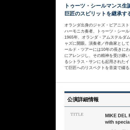
トゥーツ・シールマンス生誕
巨匠のスピリットを継承す
オランダ出身のジャズ・ピアニスト
ハーモニカ奏者、トゥーツ・シールマン
1965年、オランダ・アムステルダ
ャズに開眼。演奏者／作曲家として
ールド・ツアーには10年の長きに
にアレンジし、その精神を受け継い
るシトラス・サンにも起用されたイ
て巨匠へのリスペクトを音楽で綴る
公演詳細情報
MIKE DEL 
with spec