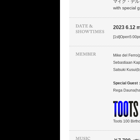
マイク・デル・
with speci
2023 6.12 
[1st]Open5:00
Mike del Ferro(
Sebastiaan Kap
Satsuki Kusui(b
Special Guest
Rega Dauna(ha
Toots 100 Birth