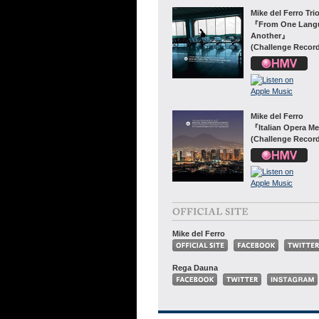
Mike del Ferro Tri
『From One Langu
Another』
(Challenge Recor
Mike del Ferro
『Italian Opera M
(Challenge Recor
Mike del Ferro
Rega Dauna