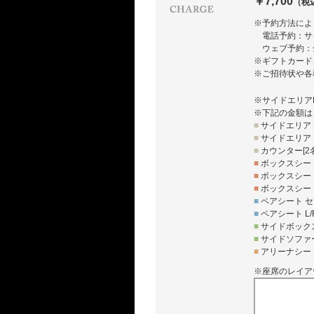
￥7,700
（税
※予約方法によ
電話予約：サ
ウェブ予約：
※ギフトカード
※ご招待状や各
※サイドエリア
※下記の金額は
■
サイドエリア L
■
サイドエリア R
■
カウンター[2
■
ボックスシート
■
ボックスシート
■
ボックスシート
■
ペアシート セ
■
ペアシート L/
■
サイドボックス
■
サイドソファー
■
アリーナシート
※座席のレイア