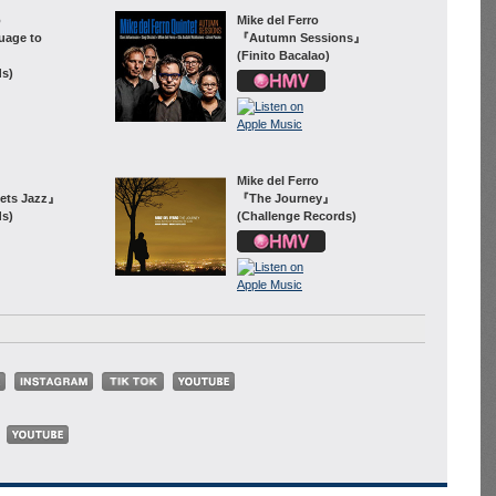
o
Mike del Ferro
age to
『Autumn Sessions』
(Finito Bacalao)
ds)
Mike del Ferro
eets Jazz』
『The Journey』
ds)
(Challenge Records)