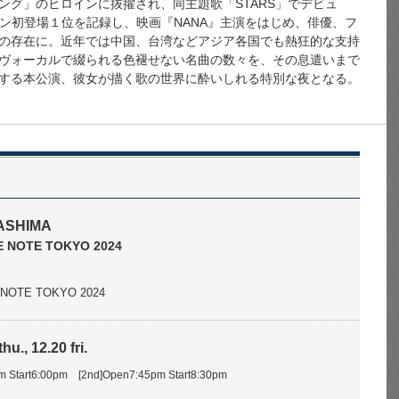
ング」のヒロインに抜擢され、同主題歌「STARS」でデビュ
リコン初登場１位を記録し、映画『NANA』主演をはじめ、俳優、フ
の存在に。近年では中国、台湾などアジア各国でも熱狂的な支持
ヴォーカルで綴られる色褪せない名曲の数々を、その息遣いまで
する本公演、彼女が描く歌の世界に酔いしれる特別な夜となる。
ASHIMA
UE NOTE TOKYO 2024
E NOTE TOKYO 2024
hu., 12.20 fri.
pm Start6:00pm [2nd]Open7:45pm Start8:30pm