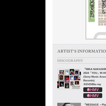
『MIKA NAKASHI
2024「YOU」IN 
(Sony Music Asso
Records)
※DVD/Blu-ray
『MESSAGE ～Pian