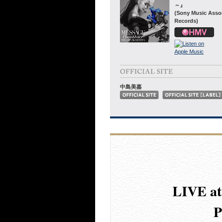
～』
(Sony Music Asso
Records)
中島美嘉
LIVE a