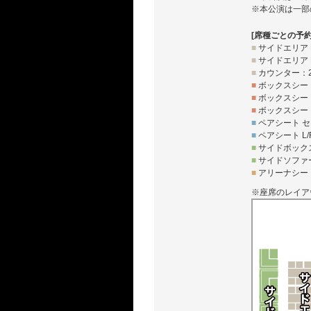
※本公演は一部
[席種ごとの予
■
サイドエリア 
■
サイドエリア 
■
カウンター：
■
ボックスシー
■
ボックスシー
■
ボックスシート
■
ペアシート セ
■
ペアシート L/
■
サイドボック
■
サイドソファ
■
アリーナシー
※座席のレイア