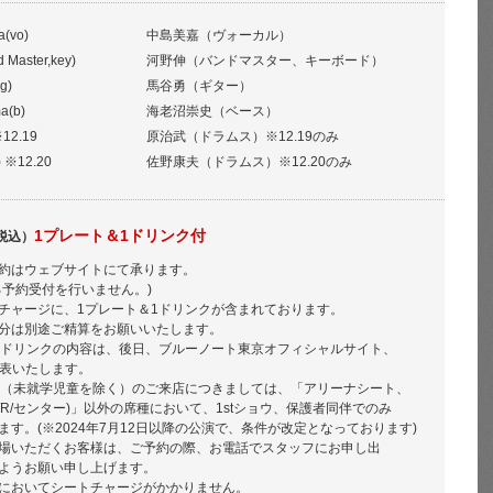
a(vo)
中島美嘉（ヴォーカル）
 Master,key)
河野伸（バンドマスター、キーボード）
g)
馬谷勇（ギター）
a(b)
海老沼崇史（ベース）
※12.19
原治武（ドラムス）※12.19のみ
) ※12.20
佐野康夫（ドラムス）※12.20のみ
1プレート＆1ドリンク付
税込）
約はウェブサイトにて承ります。
る予約受付を行いません。)
チャージに、1プレート＆1ドリンクが含まれております。
分は別途ご精算をお願いいたします。
1ドリンクの内容は、後日、ブルーノート東京オフィシャルサイト、
発表いたします。
方（未就学児童を除く）のご来店につきましては、「アリーナシート、
/R/センター)」以外の席種において、1stショウ、保護者同伴でのみ
ます。(※2024年7月12日以降の公演で、条件が改定となっております)
場いただくお客様は、ご予約の際、お電話でスタッフにお申し出
ようお願い申し上げます。
においてシートチャージがかかりません。