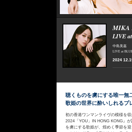
MIKA
LIVE a
中島美嘉
LIVE at BL
2024 12.19
聴くものを虜にする唯一無
歌姫の世界に酔いしれるプ
初の香港ワンマンライヴの模様を収録したDV
2024「YOU」IN HONG K
を虜にする歌姫が、煌めく季節を迎