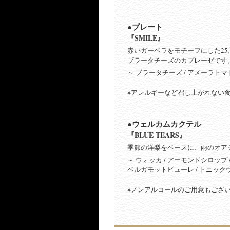
●プレート
『SMILE』
赤いガーベラをモチーフにした2
ブラータチーズのカプレーゼです
～ ブラータチーズ / アメーラトマト
※アレルギーなど召し上がれない
●ウェルカムカクテル
『BLUE TEARS』
季節の洋梨をベースに、雨のオア
～ ウォッカ / アーモンドシロップ 
ベルガモットピューレ / トニック
※ノンアルコールのご用意もござ