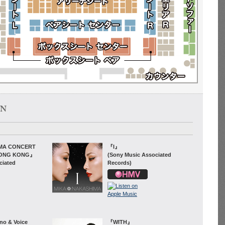
MA CONCERT
『I』
HONG KONG』
(Sony Music Associated
ciated
Records)
o & Voice
『WITH』