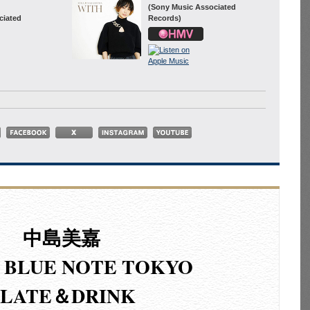
(Sony Music Associated
ciated
Records)
中島美嘉
t BLUE NOTE TOKYO
PLATE＆DRINK