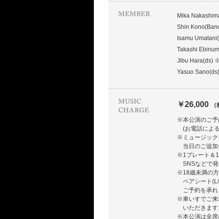
Mika Nakashim
Shin Kono(Band
Isamu Umatani(
Takashi Ebinum
Jibu Hara(ds) 
Yasuo Sano(ds
￥26,000
（
※本公演のご予
(お電話によ
※ミュージック
当日のご追加
※1プレート＆
SNSなどで
※18歳未満の
ペアシート(L
ご予約を承れ
※車いすでご来
いただきます
※本公演は全席