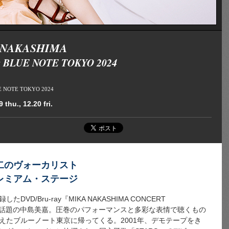
 NAKASHIMA
t BLUE NOTE TOKYO 2024
UE NOTE TOKYO 2024
 thu., 12.20 fri.
二のヴォーカリスト
レミアム・ステージ
D/Bru-ray『MIKA NAKASHIMA CONCERT
ONG』が話題の中島美嘉。圧巻のパフォーマンスと多彩な表情で聴くもの
えたブルーノート東京に帰ってくる。2001年、デモテープをき