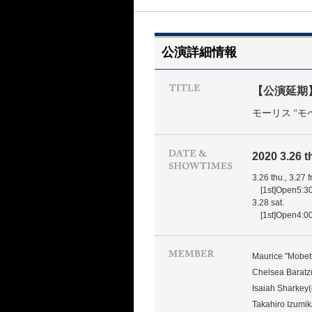
公演詳細情報
【公演延期】M
モーリス “モ
2020 3.26 thu
3.26 thu., 3.27 fr
[1st]Open5:30
3.28 sat.
[1st]Open4:00
Maurice "Mobet
Chelsea Baratz
Isaiah Sharkey(
Takahiro Izumi