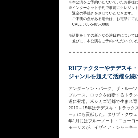
※本公演をご予約いただいていたお客様
※インターネット予約で事前にクレジッ
返金の手続きをさせていただきます。
ご不明の点がある場合は、お電話にて
CALL：03-5485-0088
※延期をしての新たな公演日程については
並びに、本公演をご予約いただいてい
＝＝＝＝＝＝＝＝＝＝＝＝＝＝＝＝＝＝
RHファクターやテデスキ
ジャンルを超えて活躍を続
アンダーソン・パーク、ザ・ルーツ
ブルース、ロックを縦断するトランペ
遂に登場。米シカゴ近郊で生まれ育
2010～15年はテデスキ・トラッ
ー』にも貢献した。タリブ・クウェリ
年1月にはブルーノート・ニューヨ
モーリスが、イザイア・シャーキー