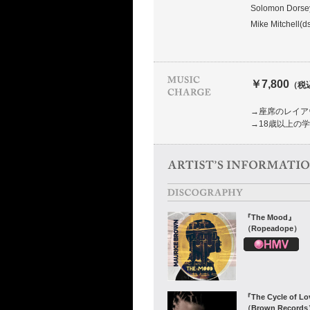
Solomon Dorse
Mike Mitchell(d
￥7,800
（税
→座席のレイア
→18歳以上の
『The Mood』
（Ropeadope）
『The Cycle of L
（Brown Record