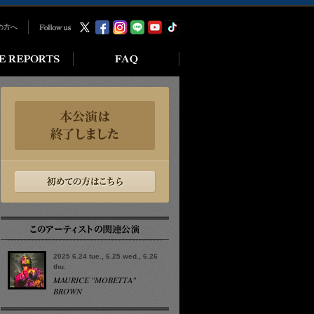
の方へ
2025 6.24 tue., 6.25 wed., 6.26
thu.
MAURICE "MOBETTA"
BROWN