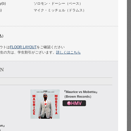
y(b)
ソロモン・ドーシー（ベース）
s)
マイク・ミッチェル（ドラムス）
込）
ウトは
FLOOR LAYOUT
をご確認ください
学生の方は、学生割引がございます。
詳しくはこちら
『Maurice vs Mobetta』
（Brown Records）
ove』
s）