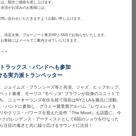
には、順次ご連絡を差し上げます。
ト決済がお済みのお客様には、
お問い合わせいただきますようお願い申し上げます。
、決定次第、ブルーノート東京HPとSNSでお知らせいたします。
たお客様にはメールでご案内させていただきます。
＝＝＝
・トラックス・バンドへも参加
ける実力派トランペッター
、ジェイムズ・フランシーズ等と共演。ジャズ、ヒップホップ、
ット奏者、モーリス “モベッタ” ブラウンが自身のユニットで
ち、ニューオーリンズ在住を経て現在はNYとLAを拠点に活動。
クス・バンドに参加し、グラミー賞受賞アルバム『レヴェレイタ
やクリス・バワーズを迎えた近作『The Mood』も話題に。今
ークのレジデンス・アーティストとして6回のショウを行なった
ら注目の鬼才と共に繰り広げるサウンドに注目！