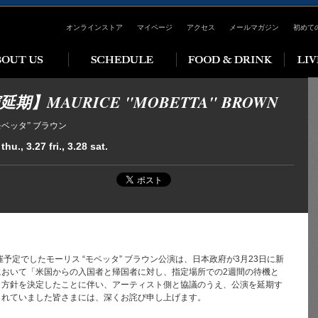
オンラインストア
マイページ
アクセス
メールマガジン
初めて
期】MAURICE "MOBETTA" BROWN
モベッタ” ブラウン
thu., 3.27 fri., 3.28 sat.
開催予定でしたモーリス “モベッタ” ブラウン公演は、日本政府が3月23日に新
において「米国からの入国者と帰国者に対し、指定場所での2週間の待機と
」方針を決定したことに伴い、アーティスト側と協議のうえ、公演を延期す
されていました皆さまには、深くお詫び申し上げます。