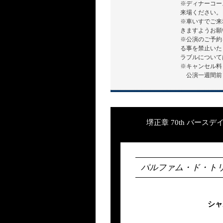
※ディナーコー
来場ください。
※車いすでご来
きますようお願
※公演のご予約
る事を禁止いた
ラブルについて
※キャンセル料
公演一週間前まで
堺正章 70th バー
パルファム・ド・トリュフ・ノ
シャ