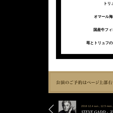
トリ
オマール海
国産牛フィ
苺とトリュフの
2016 12.4 sun., 12.5 mon.,
STEVE GADD