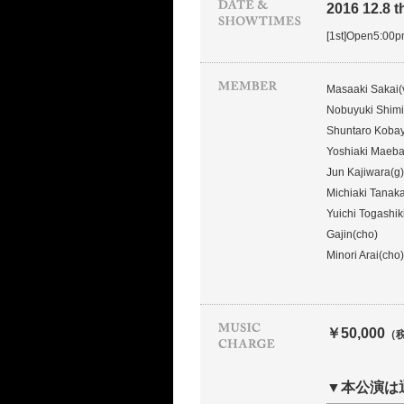
2016 12.8 t
[1st]Open5:00
Masaaki Sakai(
Nobuyuki Shimi
Shuntaro Kobay
Yoshiaki Maeba
Jun Kajiwara(g)
Michiaki Tanaka
Yuichi Togashik
Gajin(cho)
Minori Arai(cho)
￥50,000
（
▼本公演は