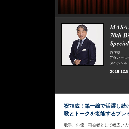
MASA
70th B
Specia
堺正章
70th バ
スペシャル・
2016 12.8
祝70歳！第一線で活躍し続
歌とトークを堪能するプレ
歌手、俳優、司会者として幅広い人