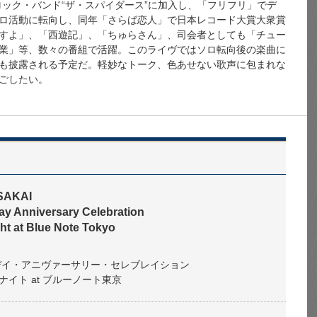
ロック・バンド“ザ・スパイダース”に加入し、「フリフリ」でデ
ロ活動に転向し、同年「さらば恋人」で日本レコード大賞大衆賞
すよ」、「西遊記」、「ちゅらさん」、司会者としても「チュー
業」等、数々の番組で活躍。このライヴではソロ転向後の楽曲に
も披露される予定だ。軽妙なトーク、色あせない歌声に包まれな
ごしたい。
SAKAI
day Anniversary Celebration
ht at Blue Note Tokyo
ースデイ・アニヴァーサリー・セレブレイション
イト at ブルーノート東京