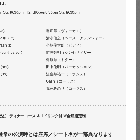
hu.
pm Start6:30pm [2nd]Open8:30pm Start9:30pm
vo)
堺正章（ヴォーカル）
zu(b,arr)
清水信之（ベース、アレンジャー）
ashi(p)
小林俊太郎（ピアノ）
(synthesizer)
前波芳明（シンセサイザー）
梶原順（ギター）
(per)
田中倫明（パーカッション）
i(ds)
渡嘉敷祐一（ドラムス）
Gajin（コーラス）
荒井みのり（コーラス）
税込） ディナーコース ＆ 1ドリンク付 ※全席指定制
通常の公演時とは座席／シート名が一部異なります