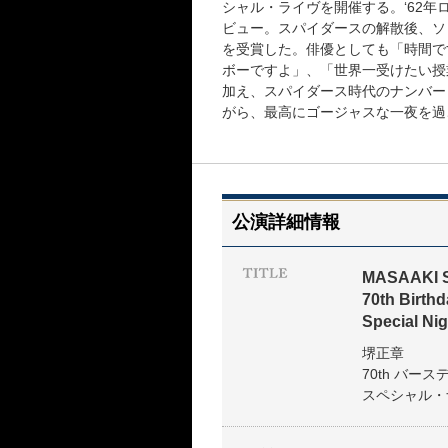
シャル・ライヴを開催する。‘62年
ビュー。スパイダースの解散後、ソ
を受賞した。俳優としても「時間で
ボーですよ」、「世界一受けたい授
加え、スパイダース時代のナンバー
がら、最高にゴージャスな一夜を過
公演詳細情報
MASAAKI 
70th Birth
Special Nig
堺正章
70th バ
スペシャル・ナ