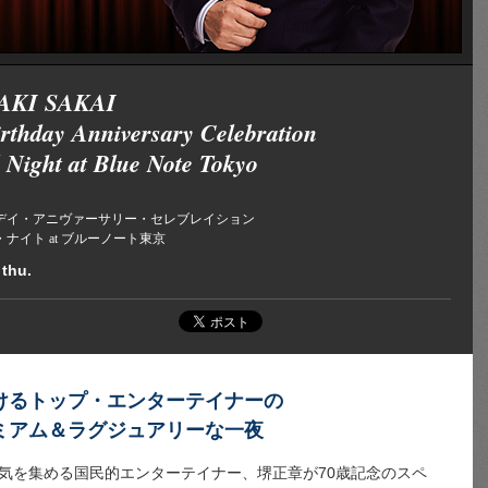
AKI SAKAI
irthday Anniversary Celebration
l Night at Blue Note Tokyo
ースデイ・アニヴァーサリー・セレブレイション
ナイト at ブルーノート東京
 thu.
けるトップ・エンターテイナーの
ミアム＆ラグジュアリーな一夜
気を集める国民的エンターテイナー、堺正章が70歳記念のスペ