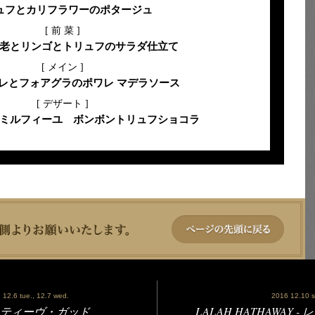
ュフとカリフラワーのポタージュ
[ 前 菜 ]
老とリンゴとトリュフのサラダ仕立て
[ メイン ]
レとフォアグラのポワレ マデラソース
[ デザート ]
ミルフィーユ ボンボントリュフショコラ
 12.6 tue., 12.7 wed.
2016 12.10 s
 - スティーヴ・ガッド
LALAH HATHAWAY