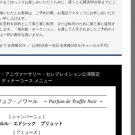
スをごゆっくりお楽しみいただくために、遅くとも開演30分前までにご
場いただくお客様は、ご予約の際、お電話でスタッフにお申し出いただ
い申し上げます。
を営利を目的として第三者に転売、または転売のために第三者に提供す
します。「掲示板・オークション」を通じて入手されましたご予約のト
は一切の責任を負いません。
：
 全席種10％ ／ 公演6日前〜当日 全席種100％(キャンセル不可)
スデイ・アニヴァーサリー・セレブレイション公演限定
ディナーコース メニュー
ワール ～ Parfum de Truffle Noir ～
[ シャンパーニュ ]
ルル・エドシック ブリュット
[ アミューズ ]