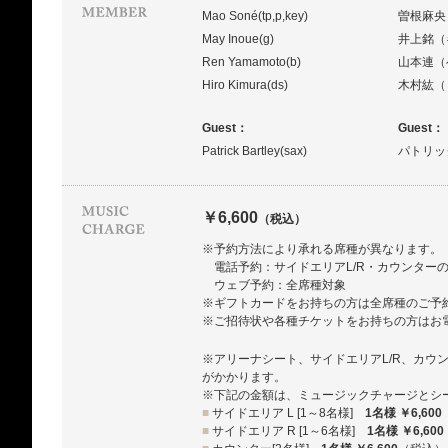
Mao Soné(tp,p,key)
曽根麻央
May Inoue(g)
井上銘（
Ren Yamamoto(b)
山本連（
Hiro Kimura(ds)
木村紘（
Guest：
Guest：
Patrick Bartley(sax)
パトリッ
￥6,600
（税込）
※予約方法により承れる席種が異なります。
電話予約：サイドエリアL/R・カウンター
ウェブ予約：全席種対象
※ギフトカードをお持ちの方は全席種のご予
※ご招待状や各種チケットをお持ちの方はお
※アリーナシート、サイドエリアL/R、カウ
がかかります。
※下記の金額は、ミュージックチャージとシ
■
サイドエリア L [1～8名様]
1名様 ￥6,600
■
サイドエリア R [1～6名様]
1名様 ￥6,600