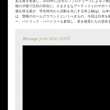
ある賞を受賞し、2018年にはセルフプロデュースによる２
格の才能で注目の存在に。さまざまなアーティストのサポー
価を得る彼が、学生時代から活動を共にする井上銘(g)、山本連(
は、曽根のホームグラウンドというべきもの。今回は日本を
ー、パトリック・バートリーも参加し、若き俊英たちの息吹
Message
from MAO SONÉ