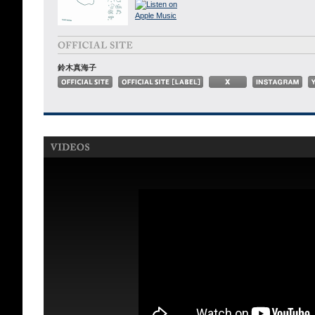
鈴木真海子