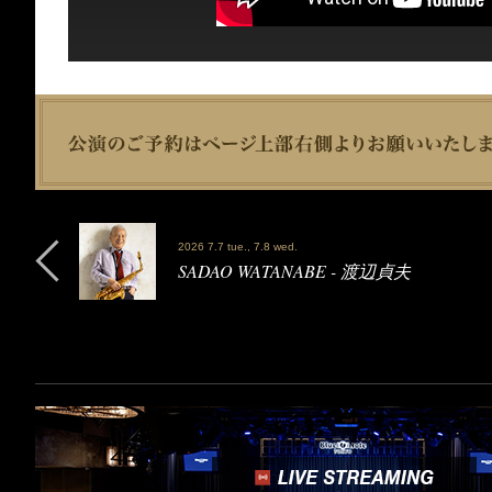
2026 7.7 tue., 7.8 wed.
SADAO WATANABE - 渡辺貞夫