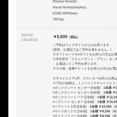
Masaya Inoue(b)
Naruki Numazawa(key)
ESME MORI(key)
TiMT(g)
￥6,600
（税込）
ご予約はウェブサイトからのみ承ります。
(原則、お電話ではご予約を承れません。)
※ギフトカードやeギフトをお持ちの方はお
※学生割引『スチューデント・プラン』をご
お電話にてご予約を承ります。
※その他、各種チケットをお持ちの方はお電
※サイドエリアL/R、カウンター以外のお席
※下記の金額は、ミュージックチャージとシ
■
ボックスシート センター [6名様]
1名様 ￥1
■
ボックスシート センター [4名様]
1名様 ￥1
■
ボックスシート ペア [2名様]
1名様 ￥12,1
■
ペアシート センター [2名様]
1名様 ￥10,4
■
ペアシート L/R [2名様]
1名様 ￥10,450
（
■
サイドボックス [2名様]
1名様 ￥8,250
（税
■
サイドソファー [2名様]
1名様 ￥8,250
（税