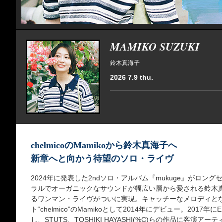
MAMIKO SUZUKI
鈴木真海子
2026 7.9 thu.
chelmicoのMamikoから鈴木真海子へ
新章へと向かう待望のソロ・ライヴ
2024年に発表した2ndソロ・アルバム『mukuge』がロ
ラルでオーガニックなサウンドが幅広い層から愛される鈴木
るワンマン・ライヴがついに実現。キャッチーなメロディと
ト“chelmico”のMamikoとして2014年にデビュー。2017年に
し、STUTS、TOSHIKI HAYASHI(%C)らの作品に客