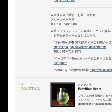
(
https://zaiko.io/
).
★公演内容に関するお問い合わせ
ブルーノート東京
TEL：03-5485-0088
★配信プラットフォーム各社のチケット購入/
お問合せフォームなどはこちら
“ぴあ<PIA LIVE STREAM>” をご利用のお
https://t.pia.jp/pia/events/pialivestream/
TEL：017-718-3572
“イープラス<Streaming+>” をご利用のお
userguide
“ZAIKO” をご利用のお客様
https://zaiko.io/
カクテル名
Brazilian Heart
ブラジルの蒸留酒ピンガと
ィをプラス。ブラジルの風
(Bartender：Kousuke Igaras