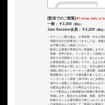
[配信でのご観覧]
※7.14 tue. 2ndショ
一般：￥3,300
（税込）
Jam Session会員：￥2,200
（税込
・チケットご購入後は、公演延期・中止の場
・視聴方法や注意事項につきましては、各配
必ず購入前にご確認ください。
・配信には最善の準備を行い実施致しますが
映像・音声の乱れ、インターネット回線の
発生する可能性もございます。あらかじめ
・お客様起因による視聴トラブル、およびお
閲覧の不具合に関しましては、当方は責任
・視聴に関わるインターネット通信費、回線
動画配信となりデータ通信量が多くなるこ
インターネット環境（Wi-Fi等）のご利用
・途中から視聴した場合はその時点からのラ
生配信は巻き戻しての再生はできません。
・ライヴ配信および録画配信の映像の著作権
帰属します。配信される映像、画面、音声
転載することは著作権法で禁じられていま
・日本国外からの決済にてご視聴のお客様は、ZA