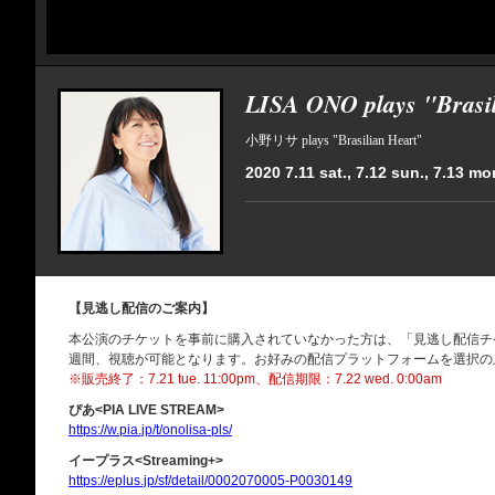
LISA ONO plays "Brasi
小野リサ plays "Brasilian Heart"
2020 7.11 sat., 7.12 sun., 7.13 mon
【見逃し配信のご案内】
本公演のチケットを事前に購入されていなかった方は、「見逃し配信チ
週間、視聴が可能となります。お好みの配信プラットフォームを選択の
※販売終了：7.21 tue. 11:00pm、配信期限：7.22 wed. 0:00am
ぴあ<PIA LIVE STREAM>
https://w.pia.jp/t/onolisa-pls/
イープラス<Streaming+>
https://eplus.jp/sf/detail/0002070005-P0030149