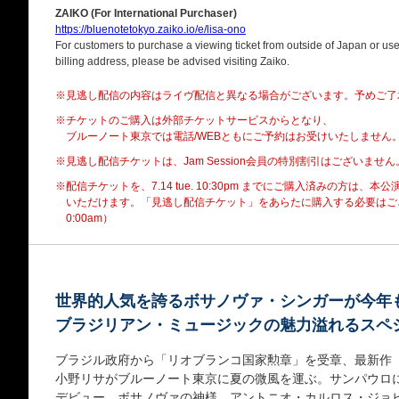
ZAIKO (For International Purchaser)
https://bluenotetokyo.zaiko.io/e/lisa-ono
For customers to purchase a viewing ticket from outside of Japan or use 
billing address, please be advised visiting Zaiko.
※見逃し配信の内容はライヴ配信と異なる場合がございます。予めご了
※チケットのご購入は外部チケットサービスからとなり、
ブルーノート東京では電話/WEBともにご予約はお受けいたしません
※見逃し配信チケットは、Jam Session会員の特別割引はございません
※配信チケットを、7.14 tue. 10:30pm までにご購入済みの方は、
いただけます。「見逃し配信チケット」をあらたに購入する必要はございま
0:00am）
世界的人気を誇るボサノヴァ・シンガーが今年
ブラジリアン・ミュージックの魅力溢れるスペ
ブラジル政府から「リオブランコ国家勲章」を受章、最新作
小野リサがブルーノート東京に夏の微風を運ぶ。サンパウロに
デビュー。ボサノヴァの神様、アントニオ・カルロス・ジョ