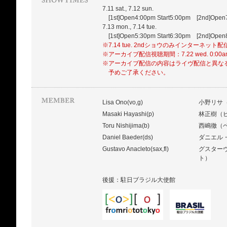
7.11 sat., 7.12 sun.
[1st]Open4:00pm Start5:00pm [2nd]Open7
7.13 mon., 7.14 tue.
[1st]Open5:30pm Start6:30pm [2nd]Open8
※7.14 tue. 2ndショウのみインターネット
※アーカイブ配信視聴期間：7.22 wed. 0:00
※アーカイブ配信の内容はライヴ配信と異な
予めご了承ください。
Lisa Ono(vo,g)
小野リサ
Masaki Hayashi(p)
林正樹（
Toru Nishijima(b)
西嶋徹（
Daniel Baeder(ds)
ダニエル
Gustavo Anacleto(sax,fl)
グスター
ト）
後援：駐日ブラジル大使館