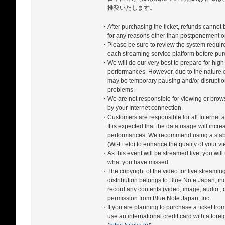
推奨いたします。
・After purchasing the ticket, refunds cannot
for any reasons other than postponement or
・Please be sure to review the system require
each streaming service platform before pur
・We will do our very best to prepare for high-
performances. However, due to the nature of
may be temporary pausing and/or disrupti
problems.
・We are not responsible for viewing or bro
by your Internet connection.
・Customers are responsible for all Internet a
It is expected that the data usage will incr
performances. We recommend using a stabl
(Wi-Fi etc) to enhance the quality of your 
・As this event will be streamed live, you will
what you have missed.
・The copyright of the video for live streamin
distribution belongs to Blue Note Japan, in
record any contents (video, image, audio , 
permission from Blue Note Japan, Inc.
・If you are planning to purchase a ticket fro
use an international credit card with a forei