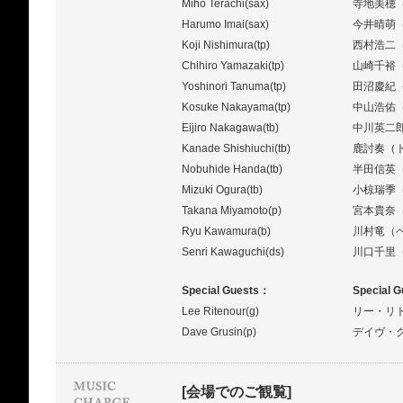
Miho Terachi(sax)
寺地美穂
Harumo Imai(sax)
今井晴萌
Koji Nishimura(tp)
西村浩二
Chihiro Yamazaki(tp)
山崎千裕
Yoshinori Tanuma(tp)
田沼慶紀
Kosuke Nakayama(tp)
中山浩佑
Eijiro Nakagawa(tb)
中川英二
Kanade Shishiuchi(tb)
鹿討奏（
Nobuhide Handa(tb)
半田信英
Mizuki Ogura(tb)
小椋瑞季
Takana Miyamoto(p)
宮本貴奈
Ryu Kawamura(b)
川村竜（
Senri Kawaguchi(ds)
川口千里
Special Guests：
Special 
Lee Ritenour(g)
リー・リ
Dave Grusin(p)
デイヴ・
[会場でのご観覧]