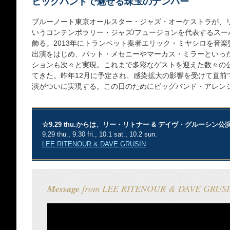
ビッグバンドで魅せる珠玉のナンバー
ブルーノート東京オールスター・ジャズ・オーケストラが、
いうコンテンポラリー・ジャズ/フュージョンを代表するスー
飾る。2013年にトランペット奏者エリック・ミヤシロを音
出演をはじめ、パット・メセニーやマーカス・ミラーといっ
ションも次々と実現。これまで多彩なゲストを迎えた数々の
てきた。昨年12月に予定され、感染拡大の影響を受けて直前
演がついに実現する。この日のためにビッグバンド・アレン
☆9.29 thu.からは、リー・リトナー & デイヴ・グルーシン
9.29 thu., 9.30 fri., 10.1 sat., 10.2 sun.
LEE RITENOUR & DAVE GRUSIN
Message
from LEE RITENOUR & DAVE GRUS