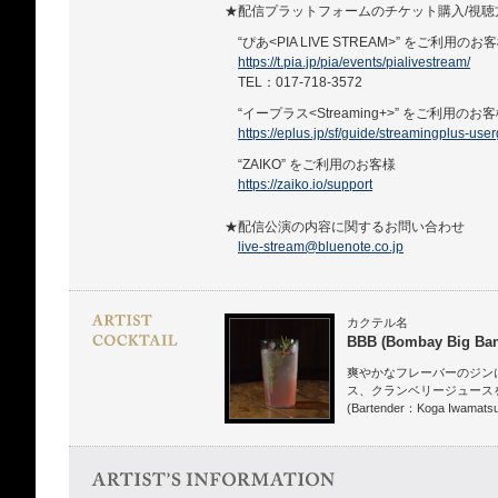
★配信プラットフォームのチケット購入/視
“ぴあ<PIA LIVE STREAM>” をご利用のお
https://t.pia.jp/pia/events/pialivestream/
TEL：017-718-3572
“イープラス<Streaming+>” をご利用のお
https://eplus.jp/sf/guide/streamingplus-use
“ZAIKO” をご利用のお客様
https://zaiko.io/support
★配信公演の内容に関するお問い合わせ
live-stream@bluenote.co.jp
カクテル名
BBB (Bombay Big Ba
爽やかなフレーバーのジン
ス、クランベリージュース
(Bartender：Koga Iwamats