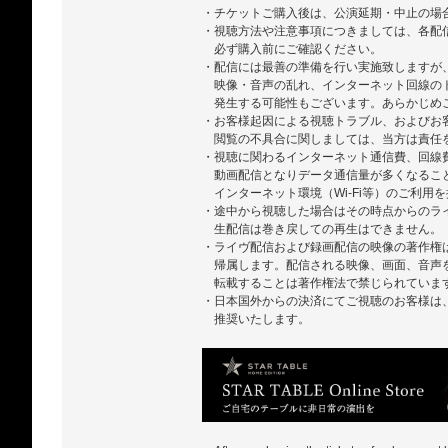
・チケットご購入後は、公演延期・中止の場
・視聴方法や注意事項につきましては、各配
必ず購入前にご確認ください。
・配信には最善の準備を行い実施致しますが
映像・音声の乱れ、インターネット回線の
発生する可能性もございます。あらかじめ
・お客様起因による視聴トラブル、およびお
閲覧の不具合に関しましては、当方は責任
・視聴に関わるインターネット通信費、回線
動画配信となりデータ通信量が多くなるこ
インターネット環境（Wi-Fi等）のご利用
・途中から視聴した場合はその時点からのラ
生配信は巻き戻しての再生はできません。
・ライヴ配信および録画配信の映像の著作権
帰属します。配信される映像、画面、音声
転載することは著作権法で禁じられていま
・日本国外からの決済にてご視聴のお客様は、ZA
推奨いたします。