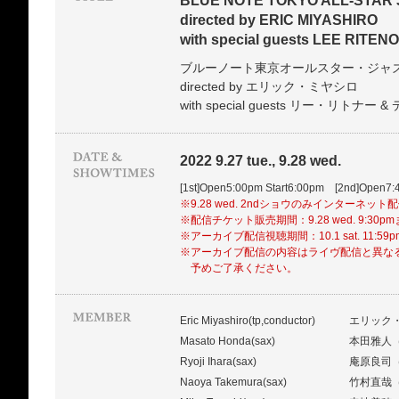
BLUE NOTE TOKYO ALL-STAR
directed by ERIC MIYASHIRO
with special guests LEE RITE
ブルーノート東京オールスター・ジャ
directed by エリック・ミヤシロ
with special guests リー・リトナ
2022 9.27 tue., 9.28 wed.
[1st]Open5:00pm Start6:00pm [2nd]Open7:
※9.28 wed. 2ndショウのみインターネット
※配信チケット販売期間：9.28 wed. 9:30p
※アーカイブ配信視聴期間：10.1 sat. 11:59
※アーカイブ配信の内容はライヴ配信と異な
予めご了承ください。
Eric Miyashiro(tp,conductor)
エリック
Masato Honda(sax)
本田雅人
Ryoji Ihara(sax)
庵原良司
Naoya Takemura(sax)
竹村直哉