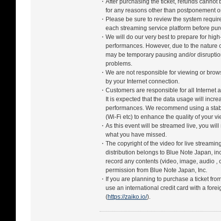
・After purchasing the ticket, refunds cannot
for any reasons other than postponement or
・Please be sure to review the system require
each streaming service platform before pur
・We will do our very best to prepare for high-
performances. However, due to the nature of
may be temporary pausing and/or disrupti
problems.
・We are not responsible for viewing or bro
by your Internet connection.
・Customers are responsible for all Internet a
It is expected that the data usage will incr
performances. We recommend using a stabl
(Wi-Fi etc) to enhance the quality of your 
・As this event will be streamed live, you will
what you have missed.
・The copyright of the video for live streamin
distribution belongs to Blue Note Japan, in
record any contents (video, image, audio , 
permission from Blue Note Japan, Inc.
・If you are planning to purchase a ticket fro
use an international credit card with a forei
(
https://zaiko.io/
).