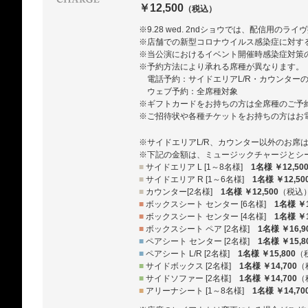
￥12,500
（税込）
※9.28 wed. 2ndショウでは、配信用のラ
※店舗での新型コロナウイルス感染症に対す
※当公演におけるイベント開催時感染症対策
※予約方法により承れる席種が異なります。
電話予約：サイドエリアL/R・カウンター
ウェブ予約：全席種対象
※ギフトカードをお持ちの方は全席種のご予
※ご招待状や各種チケットをお持ちの方はお
※サイドエリアL/R、カウンター以外のお席
※下記の金額は、ミュージックチャージとシ
■
サイドエリア L [1～8名様]
1名様 ￥12,50
■
サイドエリア R [1～6名様]
1名様 ￥12,50
■
カウンター[2名様]
1名様 ￥12,500
（税込
■
ボックスシート センター [6名様]
1名様 ￥1
■
ボックスシート センター [4名様]
1名様 ￥1
■
ボックスシート ペア [2名様]
1名様 ￥16,9
■
ペアシート センター [2名様]
1名様 ￥15,8
■
ペアシート L/R [2名様]
1名様 ￥15,800
（
■
サイドボックス [2名様]
1名様 ￥14,700
（
■
サイドソファー [2名様]
1名様 ￥14,700
（
■
アリーナシート [1～8名様]
1名様 ￥14,70