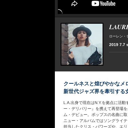
LAUR
ローレン・
2019 7.7 
クールネスと煌びやかなメ
新世代ジャズ界を牽引する
L.A.出身で現在はN.Y.を拠点
ー・デリバリー』を携えて再登場を
ム・デビュー。ポップスの名曲に取
ニュー・アルバムではソングライテ
担当したクリス・バワーズや、エリ