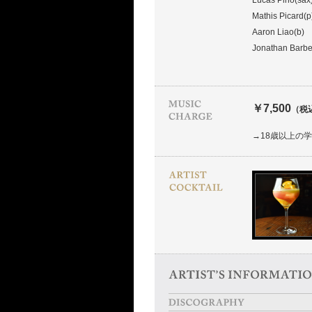
Lucas Pino(sax
Mathis Picard(p
Aaron Liao(b)
Jonathan Barbe
￥7,500
（税
→18歳以上の