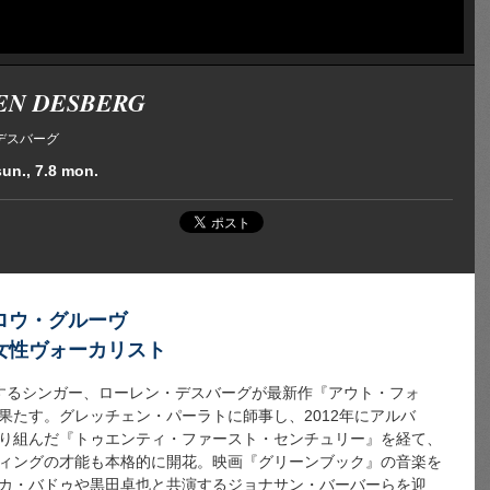
EN DESBERG
デスバーグ
sun., 7.8 mon.
ロウ・グルーヴ
女性ヴォーカリスト
に活動するシンガー、ローレン・デスバーグが最新作『アウト・フォ
果たす。グレッチェン・パーラトに師事し、2012年にアルバ
り組んだ『トゥエンティ・ファースト・センチュリー』を経て、
ィングの才能も本格的に開花。映画『グリーンブック』の音楽を
カ・バドゥや黒田卓也と共演するジョナサン・バーバーらを迎