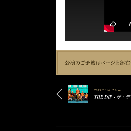
2019 7.5 fri., 7.6 sat.
THE DIP - ザ