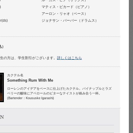
)
ルーカス・ピノ（サックス）
)
マティス・ピカード（ピアノ）
アーロン・リャオ（ベース）
r(ds)
ジョナサン・バーバー（ドラムス）
込）
学生の方は、学生割引がございます。
詳しくはこちら
カクテル名
Something Rum With Me
ローレンのアイデアをベースに仕上げたカクテル。パイナップルとラズ
ベリーの酸味にアペロールのビターなテイストが絡み合う一杯。
(Bartender：Koususke Igarashi)