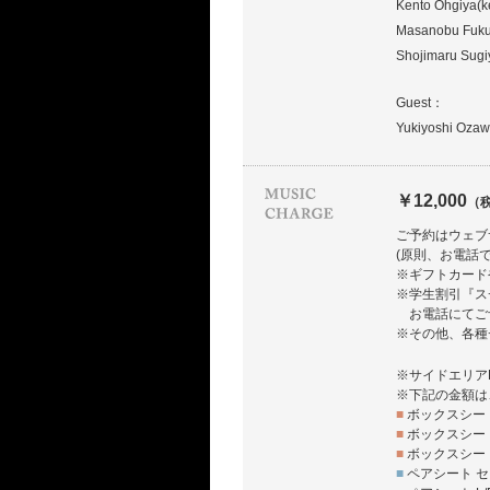
Kento Ohgiya(k
Masanobu Fuku
Shojimaru Sugi
Guest：
Yukiyoshi Ozaw
￥12,000
（
ご予約はウェブ
(原則、お電話
※ギフトカード
※学生割引『ス
お電話にてご
※その他、各種
※サイドエリア
※下記の金額は
■
ボックスシート
■
ボックスシート
■
ボックスシート
■
ペアシート セ