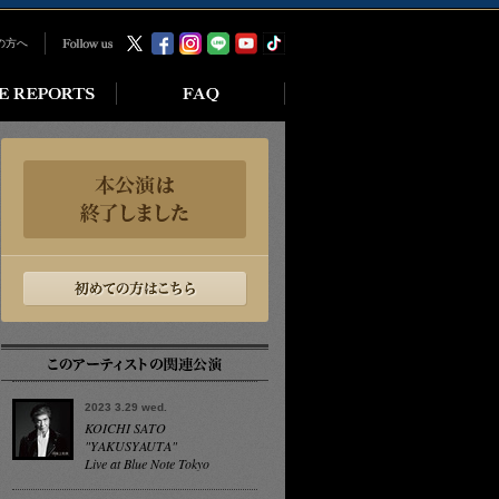
の方へ
2023 3.29 wed.
KOICHI SATO
"YAKUSYAUTA"
Live at Blue Note Tokyo