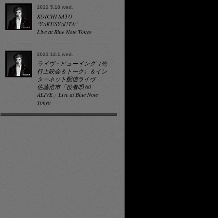
2022 5.18 wed.
KOICHI SATO
"YAKUSYAUTA"
Live at Blue Note Tokyo
2021 12.1 wed.
ライヴ・ビューイング（先
行上映会＆トーク）＆イン
ターネット配信ライヴ
佐藤浩市「役者唄 60
ALIVE」Live at Blue Note
Tokyo