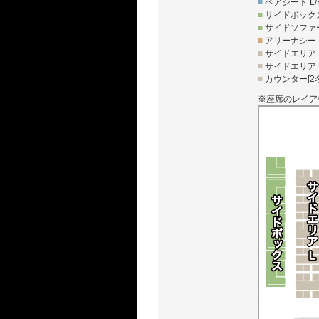
■
ペアシート L/
■
サイドボックス
■
サイドソファー
■
アリーナシート
■
サイドエリア L
■
サイドエリア R
■
カウンター[2名
※座席のレイア