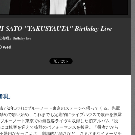
I SATO "YAKUSYAUTA" Birthday Live
」Birthday live
0 wed.
者唄」
市が2年ぶりにブルーノート東京のステージへ帰ってくる。先輩
勧めで歌い始め、これまでも定期的にライブハウスで歌声を披露
はブルーノート東京での無観客ライヴを収録した初アルバム『役
、翌年には観客を迎えて抜群のパフォーマンスを披露。「役者だから
不器用なかっこよさ、刹那的な弱さなど、さまざまなイメージを