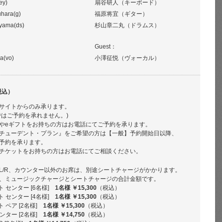
ey)
扇谷研人（キーボード）
hara(g)
福原将宜（ギター）
yama(ds)
杉山章二丸（ドラムス）
Guest：
a(vo)
小澤征悦（ヴォーカル）
税込）
サイトからのみ承ります。
ではご予約を承れません。)
やeギフトをお持ちの方はお電話にてご予約を承ります。
チューデント・プラン』をご希望の方は【一般】予約開始日以降、
予約を承ります。
チケットをお持ちの方はお電話にてご相談ください。
L/R、カウンター以外のお席は、別途シートチャージがかかります。
、ミュージックチャージとシートチャージの合計金額です。
 センター [6名様]
1名様 ￥15,300
（税込）
 センター [4名様]
1名様 ￥15,300
（税込）
 ペア [2名様]
1名様 ￥15,300
（税込）
ンター [2名様]
1名様 ￥14,750
（税込）