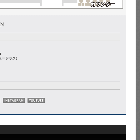
E』
ュージック）