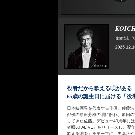
KOICH
佐藤浩市「役者唄
2025 12.1
役者だから歌える唄がある
65歳の誕生日に届ける「役
日本映画界を代表する俳優、佐藤浩
俳優の原田芳雄の唄に触れ、原田の
してきた佐藤。デビュー40周年に
者唄60 ALIVE』をリリースし
歌える唄を」をテーマに、男臭さや