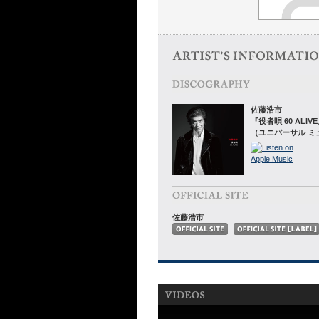
佐藤浩市
『役者唄 60 ALIV
（ユニバーサル ミ
佐藤浩市