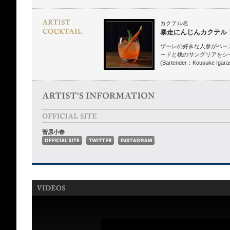
カクテル名
暴走にんじんカクテル
ザーレの好きな人参がベー
ードと桃のサングリアをシ
(Bartender：Kousuke Igaras
菅原小春