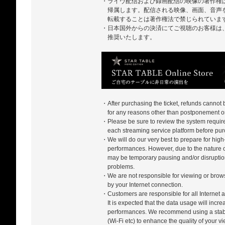
・ライヴ配信および録画配信の映像の著作権
帰属します。配信される映像、画面、音声
転載することは著作権法で禁じられていま
・日本国外からの決済にてご視聴のお客様は、ZA
推奨いたします。
・After purchasing the ticket, refunds cannot
for any reasons other than postponement or
・Please be sure to review the system require
each streaming service platform before pur
・We will do our very best to prepare for high-
performances. However, due to the nature of
may be temporary pausing and/or disrupti
problems.
・We are not responsible for viewing or bro
by your Internet connection.
・Customers are responsible for all Internet a
It is expected that the data usage will incr
performances. We recommend using a stabl
(Wi-Fi etc) to enhance the quality of your 