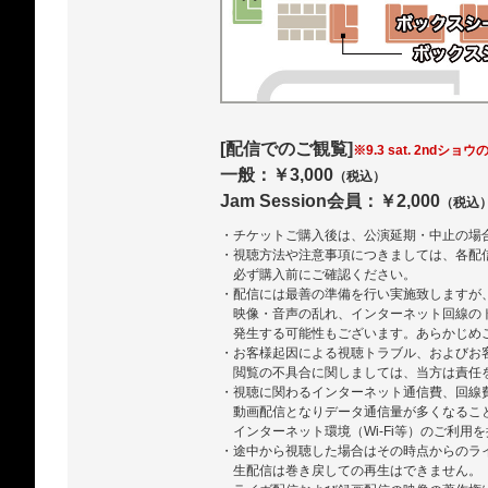
[配信でのご観覧]
※9.3 sat. 2ndショウ
一般：￥3,000
（税込）
Jam Session会員：￥2,000
（税込
・チケットご購入後は、公演延期・中止の場
・視聴方法や注意事項につきましては、各配
必ず購入前にご確認ください。
・配信には最善の準備を行い実施致しますが
映像・音声の乱れ、インターネット回線の
発生する可能性もございます。あらかじめ
・お客様起因による視聴トラブル、およびお
閲覧の不具合に関しましては、当方は責任
・視聴に関わるインターネット通信費、回線
動画配信となりデータ通信量が多くなるこ
インターネット環境（Wi-Fi等）のご利用
・途中から視聴した場合はその時点からのラ
生配信は巻き戻しての再生はできません。