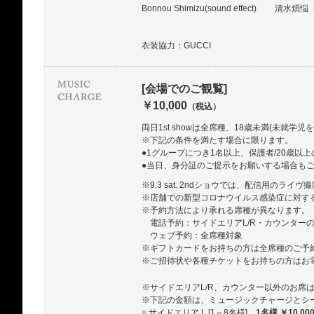
Bonnou Shimizu(sound effect)
清水煩悩
衣装協力：GUCCI
[会場でのご観覧]
￥10,000
（税込）
両日1st showは全席種、18歳未満(未就学
※下記の条件を満たす場合に限ります。
●1グループにつき1名以上、保護者/20歳以
●当日、身分証のご提示をお願いする場合も
※9.3 sat. 2ndショウでは、配信用のライ
※店舗での新型コロナウイルス感染症に対す
※予約方法により承れる席種が異なります。
電話予約：サイドエリアL/R・カウンター
ウェブ予約：全席種対象
※ギフトカードをお持ちの方は全席種のご予
※ご招待状や各種チケットをお持ちの方はお
※サイドエリアL/R、カウンター以外のお席
※下記の金額は、ミュージックチャージとシ
■
サイドエリア L [1～8名様]
1名様 ￥10,00