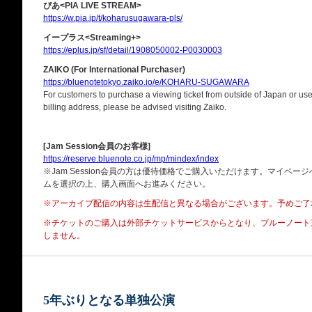
ぴあ<PIA LIVE STREAM>
https://w.pia.jp/t/koharusugawara-pls/
イープラス<Streaming+>
https://eplus.jp/sf/detail/1908050002-P0030003
ZAIKO (For International Purchaser)
https://bluenotetokyo.zaiko.io/e/KOHARU-SUGAWARA
For customers to purchase a viewing ticket from outside of Japan or use 
billing address, please be advised visiting Zaiko.
[Jam Session会員のお客様]
https://reserve.bluenote.co.jp/mp/mindex/index
※Jam Session会員の方は優待価格でご購入いただけます。マイペ
ムを選択の上、購入画面へお進みください。
※アーカイブ配信の内容は生配信と異なる場合がございます。予めご了
※チケットのご購入は外部チケットサービスからとなり、
ブルーノート
しません。
5年ぶりとなる単独公演