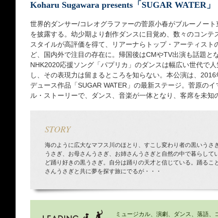
Koharu Sugawara presents「SUGAR WATER」
世界的ダンサー/コレオグラファーの菅原小春がブルーノート
を披露する。幼少期より創作ダンスに目覚め、数々のコンテス
スタイルが高評価を得て、リアーナらトップ・アーティスト
ど、国内外で注目の存在に。帰国後はCMやTV出演も話題と
NHK2020応援ソング「パプリカ」のダンスは幅広い世代で
し、その表現力は留まるところを知らない。本公演は、2016
デュース作品「SUGAR WATER」の最新ステージ。菅原
ル・ストーリーで、ダンス、音楽が一体となり、客席を未知
STORY
海のように広大なマフス川のほとり、すこし変わり者の黒いうさ
うさぎ、お母さんうさぎ、お姉さんうさぎと自然の中で暮らして
ど踊り好きの黒うさぎ。自分は踊りの天才と信じている。踊るこ
さんうさぎと共に夢を探す旅にでるが・・・
ミュージカル、演劇、ダンス、落語、