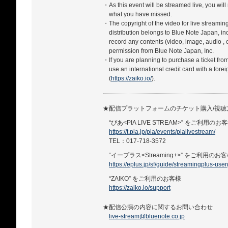
・As this event will be streamed live, you will
what you have missed.
・The copyright of the video for live streamin
distribution belongs to Blue Note Japan, in
record any contents (video, image, audio , 
permission from Blue Note Japan, Inc.
・If you are planning to purchase a ticket fro
use an international credit card with a forei
(
https://zaiko.io/
).
★配信プラットフォームのチケット購入/視
“ぴあ<PIA LIVE STREAM>” をご利用のお
https://t.pia.jp/pia/events/pialivestream/
TEL：017-718-3572
“イープラス<Streaming+>” をご利用のお
https://eplus.jp/sf/guide/streamingplus-use
“ZAIKO” をご利用のお客様
https://zaiko.io/support
★配信公演の内容に関するお問い合わせ
live-stream@bluenote.co.jp