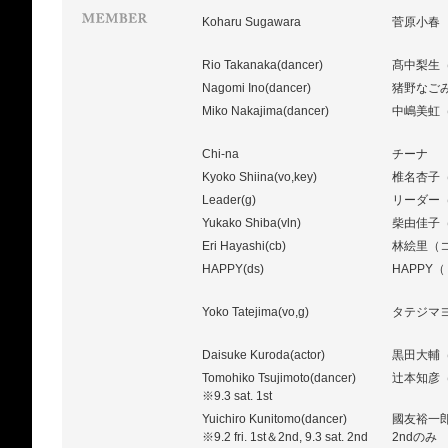
Koharu Sugawara
菅原小春
Rio Takanaka(dancer)
髙中梨生
Nagomi Ino(dancer)
猪野なご
Miko Nakajima(dancer)
中嶋美虹
Chi-na
チーナ
Kyoko Shiina(vo,key)
椎名杏子
Leader(g)
リーダー
Yukako Shiba(vln)
柴由佳子
Eri Hayashi(cb)
林絵里（
HAPPY(ds)
HAPPY
Yoko Tatejima(vo,g)
タテジマ
Daisuke Kuroda(actor)
黒田大輔
Tomohiko Tsujimoto(dancer)
辻本知彦（ダ
※9.3 sat. 1st
Yuichiro Kunitomo(dancer)
國友裕一郎（ダ
※9.2 fri. 1st＆2nd, 9.3 sat. 2nd
2ndのみ