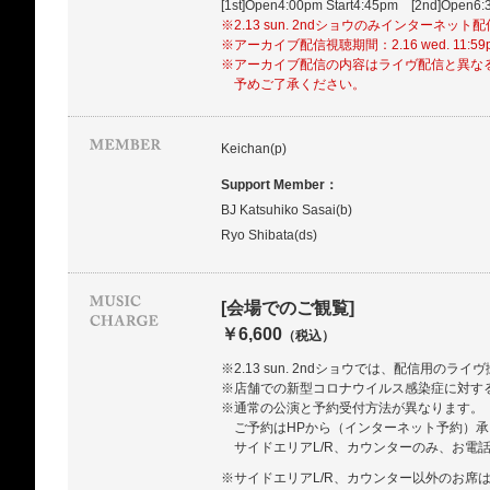
[1st]Open4:00pm Start4:45pm [2nd]Open6:
※2.13 sun. 2ndショウのみインターネット
※アーカイブ配信視聴期間：2.16 wed. 11:5
※アーカイブ配信の内容はライヴ配信と異な
予めご了承ください。
Keichan(p)
Support Member：
BJ Katsuhiko Sasai(b)
Ryo Shibata(ds)
[会場でのご観覧]
￥6,600
（税込）
※2.13 sun. 2ndショウでは、配信用のラ
※店舗での新型コロナウイルス感染症に対す
※通常の公演と予約受付方法が異なります。
ご予約はHPから（インターネット予約）
サイドエリアL/R、カウンターのみ、お電
※サイドエリアL/R、カウンター以外のお席