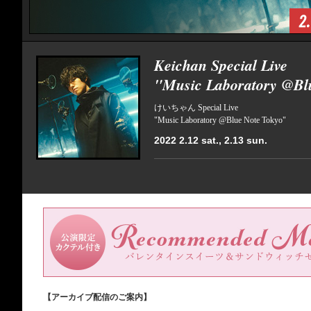
Keichan Special Live
"Music Laboratory @Bl
けいちゃん Special Live
"Music Laboratory @Blue Note Tokyo"
2022 2.12 sat., 2.13 sun.
【アーカイブ配信のご案内】