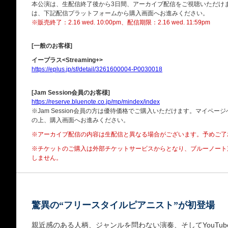
本公演は、生配信終了後から3日間、アーカイブ配信をご視聴いただけ
は、下記配信プラットフォームから購入画面へお進みください。
※販売終了：2.16 wed. 10:00pm、配信期限：2.16 wed. 11:59pm
[一般のお客様]
イープラス<Streaming+>
https://eplus.jp/sf/detail/3261600004-P0030018
[Jam Session会員のお客様]
https://reserve.bluenote.co.jp/mp/mindex/index
※Jam Session会員の方は優待価格でご購入いただけます。マイペ
の上、購入画面へお進みください。
※アーカイブ配信の内容は生配信と異なる場合がございます。予めご了
※チケットのご購入は外部チケットサービスからとなり、
ブルーノート
しません。
驚異の“フリースタイルピアニスト”が初登場
親近感のある人柄、ジャンルを問わない演奏、そしてYouTu