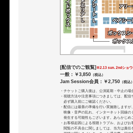
[配信でのご観覧]
※2.13 sun. 2ndショ
一般：￥3,850
（税込）
Jam Session会員：￥2,750
（税込
・チケットご購入後は、公演延期・中止の場
・視聴方法や注意事項につきましては、配信
必ず購入前にご確認ください。
・配信には最善の準備を行い実施致しますが
映像・音声の乱れ、インターネット回線の
発生する可能性もございます。あらかじめ
・お客様起因による視聴トラブル、およびお
閲覧の不具合に関しましては、当方は責任