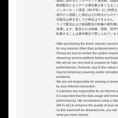
・視聴に関わるインターネット通信費、回線
動画配信となりデータ通信量が多くなるこ
インターネット環境（Wi-Fi等）のご利用
・途中から視聴した場合はその時点からのラ
生配信は巻き戻しての再生はできません。
・ライヴ配信および録画配信の映像の著作権
帰属します。配信される映像、画面、音声
転載することは著作権法で禁じられていま
・After purchasing the ticket, refunds cannot
for any reasons other than postponement or
・Please be sure to review the system require
streaming service platform before purchasi
・We will do our very best to prepare for high-
performances. However, due to the nature of
may be temporary pausing and/or disrupti
problems.
・We are not responsible for viewing or bro
by your Internet connection.
・Customers are responsible for all Internet a
It is expected that the data usage will incr
performances. We recommend using a stabl
(Wi-Fi etc) to enhance the quality of your 
・As this event will be streamed live, you will
what you have missed.