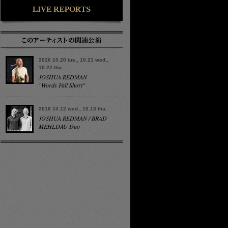
2026 10.20 tue., 10.21 wed.,
10.22 thu.
JOSHUA REDMAN
"Words Fall Short"
2016 10.12 wed., 10.13 thu.
JOSHUA REDMAN / BRAD
MEHLDAU Duo