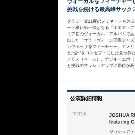
ヴォーカルをフィーチャー
挑戦を続ける最高峰サック
グラミー賞11度のノミネートを誇
ート移籍第一弾となる『ホエア・ア
リア初のヴォーカル・アルバムであ
出した「サラ・ヴォーン国際ジャズ
カヴァッサをフィーチャー。アメリ
と批評”をコンセプトにした意欲作
ノリス（ベース）、ナジル・エボ（
と挑戦のマッシュアップに期待が高
公演詳細情報
JOSHUA 
featuring
ジョシュア・