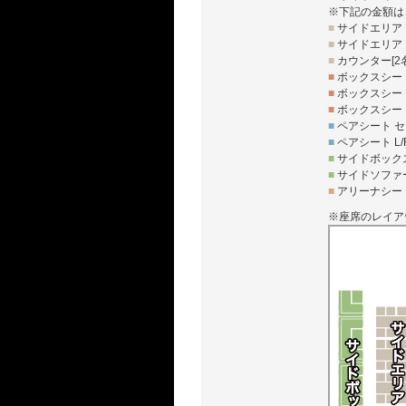
※下記の金額は
■
サイドエリア L
■
サイドエリア R
■
カウンター[2名
■
ボックスシート
■
ボックスシート
■
ボックスシート
■
ペアシート セ
■
ペアシート L/
■
サイドボックス
■
サイドソファー
■
アリーナシート
※座席のレイア