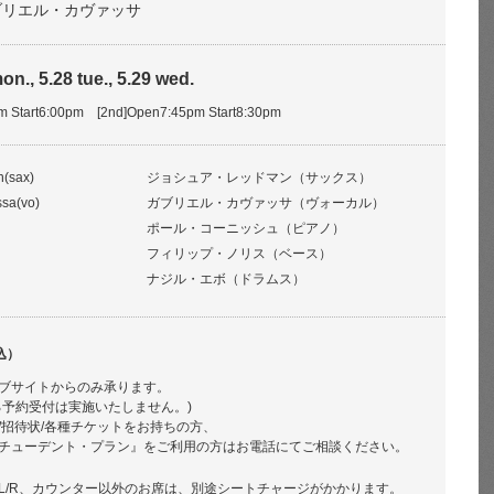
g ガブリエル・カヴァッサ
on., 5.28 tue., 5.29 wed.
pm Start6:00pm [2nd]Open7:45pm Start8:30pm
(sax)
ジョシュア・レッドマン（サックス）
ssa(vo)
ガブリエル・カヴァッサ（ヴォーカル）
ポール・コーニッシュ（ピアノ）
フィリップ・ノリス（ベース）
ナジル・エボ（ドラムス）
込）
ブサイトからのみ承ります。
る予約受付は実施いたしません。)
/招待状/各種チケットをお持ちの方、
チューデント・プラン』をご利用の方はお電話にてご相談ください。
L/R、カウンター以外のお席は、別途シートチャージがかかります。