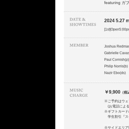
featurin
2024 5.27 m
[1st]Open5:00
Joshua Redman
Gabrielle Cava
Paul Cornish(p)
Philip Norris(b)
Nazir Ebo(ds)
￥9,900
（税
※ご予約はウェ
(お電話によ
※ギフトカード
学生割引『ス
※サイドエリア