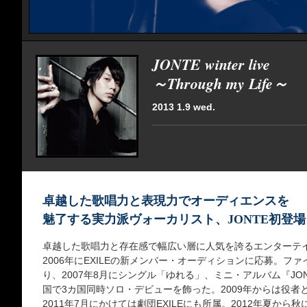
JONTE winter live
～Through my Life～
2013 1.9 wed.
卓越した歌唱力と表現力でオーディエンスを
魅了する実力派ヴォーカリスト、JONTE初登場
卓越した歌唱力と存在感で幅広い層に人気を誇るエンターテイ
2006年にEXILEの新メンバー・オーディションに応募。フ
り、2007年8月にシングル「ゆれる」、ミニ・アルバム『JON
国で3カ国同時ソロ・デビューを飾った。2009年からは役者
2011年7月にかけては劇団EXILEにも所属。2012年夏か