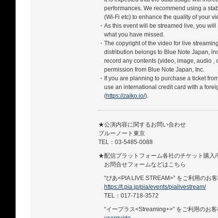
performances. We recommend using a stabl
(Wi-Fi etc) to enhance the quality of your 
・As this event will be streamed live, you will
what you have missed.
・The copyright of the video for live streamin
distribution belongs to Blue Note Japan, in
record any contents (video, image, audio , 
permission from Blue Note Japan, Inc.
・If you are planning to purchase a ticket fro
use an international credit card with a forei
(
https://zaiko.io/
).
★公演内容に関するお問い合わせ
ブルーノート東京
TEL：03-5485-0088
★配信プラットフォーム各社のチケット購入/
お問合せフォームなどはこちら
“ぴあ<PIA LIVE STREAM>” をご利用のお
https://t.pia.jp/pia/events/pialivestream/
TEL：017-718-3572
“イープラス<Streaming+>” をご利用のお