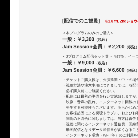
[配信でのご観覧]
※1.8 fri. 2ndショ
＜本プログラムのみのご購入＞
一般：￥3,300
（税込）
Jam Session会員：￥2,200
（税込
＜3プログラム配信セット券＞ ※ぴあ、イー
一般：￥9,000
（税込）
Jam Session会員：￥6,600
（税込
・チケットご購入後は、公演延期・中止の場
・視聴方法や注意事項につきましては、各配
必ず購入前にご確認ください。
・配信には最善の準備を行い実施致しますが
映像・音声の乱れ、インターネット回線の
発生する可能性もございます。あらかじめ
・お客様起因による視聴トラブル、およびお
閲覧の不具合に関しましては、当方は責任
・視聴に関わるインターネット通信費、回線
動画配信となりデータ通信量が多くなるこ
インターネット環境（Wi-Fi等）のご利用