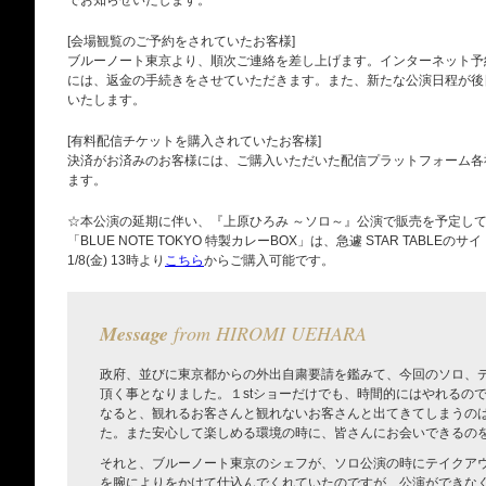
でお知らせいたします。
[会場観覧のご予約をされていたお客様]
ブルーノート東京より、順次ご連絡を差し上げます。インターネット予
には、返金の手続きをさせていただきます。また、新たな公演日程が後
いたします。
[有料配信チケットを購入されていたお客様]
決済がお済みのお客様には、ご購入いただいた配信プラットフォーム各
ます。
☆本公演の延期に伴い、『上原ひろみ ～ソロ～』公演で販売を予定し
「BLUE NOTE TOKYO 特製カレーBOX」は、急遽 STAR TABL
1/8(金) 13時より
こちら
からご購入可能です。
Message
from HIROMI UEHARA
政府、並びに東京都からの外出自粛要請を鑑みて、今回のソロ、
頂く事となりました。１stショーだけでも、時間的にはやれるの
なると、観れるお客さんと観れないお客さんと出てきてしまうの
た。また安心して楽しめる環境の時に、皆さんにお会いできるの
それと、ブルーノート東京のシェフが、ソロ公演の時にテイクアウ
を腕によりをかけて仕込んでくれていたのですが、公演ができな