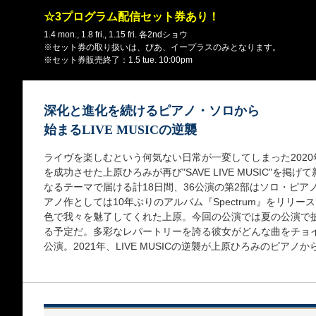
☆3プログラム配信セット券あり！
1.4 mon., 1.8 fri., 1.15 fri. 各2ndショウ
※セット券の取り扱いは、ぴあ、イープラスのみとなります。
※セット券販売終了：1.5 tue. 10:00pm
深化と進化を続けるピアノ・ソロから
始まるLIVE MUSICの逆襲
ライヴを楽しむという何気ない日常が一変してしまった202
を成功させた上原ひろみが再び"SAVE LIVE MUSIC"を
なるテーマで届ける計18日間、36公演の第2部はソロ・ピアノ
アノ作としては10年ぶりのアルバム『Spectrum』をリリ
色で我々を魅了してくれた上原。今回の公演では夏の公演で
る予定だ。多彩なレパートリーを誇る彼女がどんな曲をチョ
公演。2021年、LIVE MUSICの逆襲が上原ひろみのピアノ