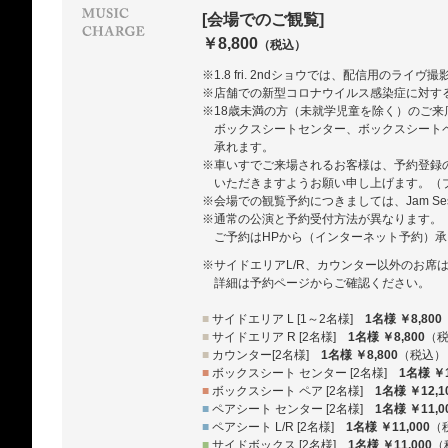
[会場でのご観覧]
￥8,800
（税込）
※1.8 fri. 2ndショウでは、配信用のライ
※店舗での新型コロナウイルス感染症に対す
※18歳未満の方（未就学児童を除く）のご来店に
ボックスシートセンター、ボックスシート
承れます。
※車いすでご来場されるお客様は、予約登録
いただきますようお願い申し上げます。（ブルー
※会場での観覧予約につきましては、Jam Se
※通常の公演と予約受付方法が異なります。
ご予約はHPから（インターネット予約）
※サイドエリアL/R、カウンター以外のお席
詳細は予約ページからご確認ください。
■
サイドエリア L [1～2名様]
1名様 ￥8,800
■
サイドエリア R [2名様]
1名様 ￥8,800
（
■
カウンター[2名様]
1名様 ￥8,800
（税込）
■
ボックスシート センター [2名様]
1名様 ￥1
■
ボックスシート ペア [2名様]
1名様 ￥12,1
■
ペアシート センター [2名様]
1名様 ￥11,0
■
ペアシート L/R [2名様]
1名様 ￥11,000
（
■
サイドボックス [2名様]
1名様 ￥11,000
（