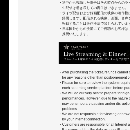
・途中から視聴した場合はその時点からのラ
生配信は巻き戻しての再生はできません。
・ライヴ配信および録画配信の映像の著作権
帰属します。配信される映像、画面、音声
転載することは著作権法で禁じられていま
・日本国外からの決済にてご視聴のお客様は、ZA
推奨いたします。
・After purchasing the ticket, refunds cannot
for any reasons other than postponement or
・Please be sure to review the system require
each streaming service platform before pur
・We will do our very best to prepare for high-
performances. However, due to the nature of
may be temporary pausing and/or disrupti
problems.
・We are not responsible for viewing or bro
by your Internet connection.
・Customers are responsible for all Internet a
It is expected that the data usage will incr