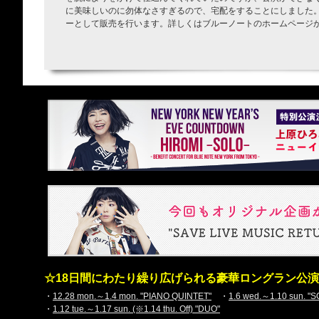
に美味しいのに勿体なさすぎるので、宅配をすることにしました
ーとして販売を行います。詳しくはブルーノートのホームページ
☆18日間にわたり繰り広げられる豪華ロングラン公
・
12.28 mon.～1.4 mon. "PIANO QUINTET"
・
1.6 wed.～1.10 sun. "
・
1.12 tue.～1.17 sun. (※1.14 thu. Off) "DUO"